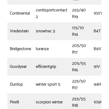
contisportcontact
255/40
Continental
100Y
2
R19
175/70
Vredestein
snowtrac 5
84T
R14
205/50
Bridgestone
turanza
89V
R17
205/55
Goodyear
efficientgrip
91V
R16
225/50
Dunlop
winter sport 5
94H
R17
255/55
Pirelli
scorpion winter
109H
R18