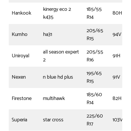
kinergy eco 2
185/55
Hankook
80H
k435
R14
205/65
Kumho
ha31
94V
R15
all season expert
205/55
Uniroyal
91H
2
R16
195/65
Nexen
n blue hd plus
91V
R15
185/60
Firestone
multihawk
82H
R14
225/60
Superia
star cross
103V
R17