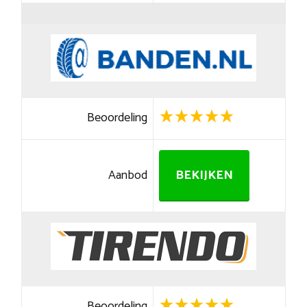
Beoordeling
Aanbod
BEKIJKEN
Beoordeling