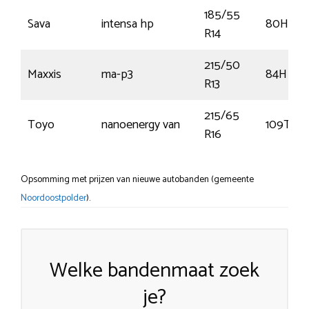
185/55
Sava
intensa hp
80H
R14
215/50
Maxxis
ma-p3
84H
R13
215/65
Toyo
nanoenergy van
109T
R16
Opsomming met prijzen van nieuwe autobanden (gemeente
Noordoostpolder
).
Welke bandenmaat zoek
je?