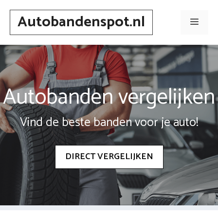
Spring
Autobandenspot.nl
naar
Men
inhoud
Autobanden vergelijken
Vind de beste banden voor je auto!
DIRECT VERGELIJKEN