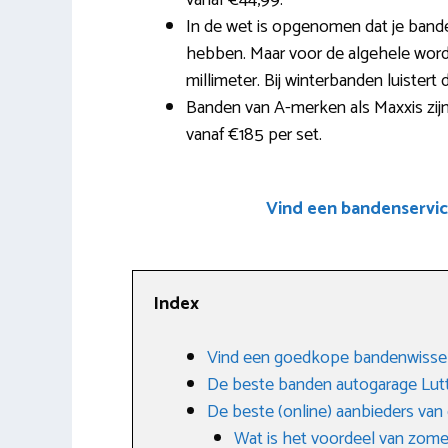
vanaf €44,99.
In de wet is opgenomen dat je band
hebben. Maar voor de algehele wor
millimeter. Bij winterbanden luistert
Banden van A-merken als Maxxis zijn e
vanaf €185 per set.
Vind een bandenservic
Index
Vind een goedkope bandenwissel
De beste banden autogarage Lut
De beste (online) aanbieders va
Wat is het voordeel van zom