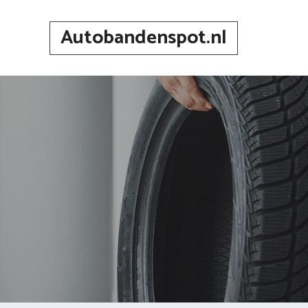
Spring
naar
Autobandenspot.nl
inhoud