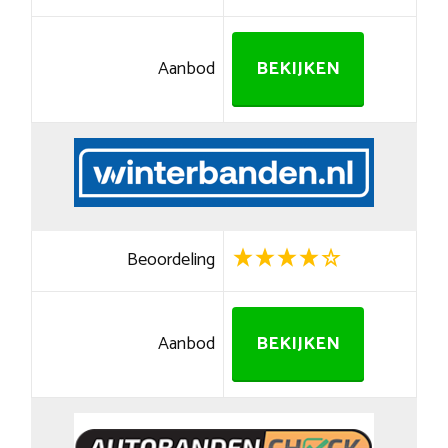
Aanbod
BEKIJKEN
Beoordeling
Aanbod
BEKIJKEN