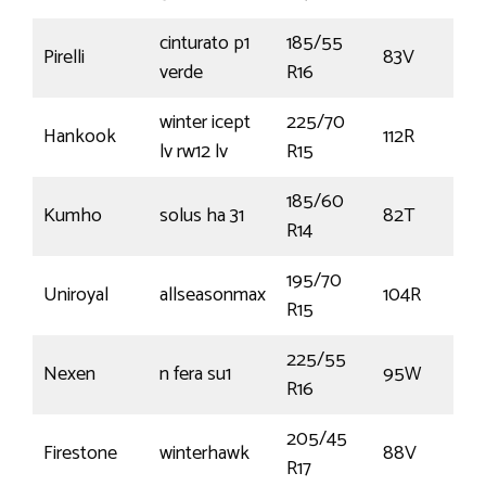
cinturato p1
185/55
Pirelli
83V
verde
R16
winter icept
225/70
Hankook
112R
lv rw12 lv
R15
185/60
Kumho
solus ha 31
82T
R14
195/70
Uniroyal
allseasonmax
104R
R15
225/55
Nexen
n fera su1
95W
R16
205/45
Firestone
winterhawk
88V
R17