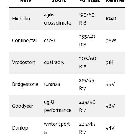
Merk
Soort
Formaat
Kenmerk
agilis
195/65
Michelin
104R
crossclimate
R16
235/40
Continental
csc-3
95W
R18
205/60
Vredestein
quatrac 5
91H
R15
215/65
Bridgestone
turanza
99V
R17
ug-8
225/50
Goodyear
98V
performance
R17
winter sport
225/45
Dunlop
94V
5
R17