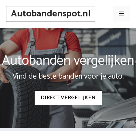
Spring
Autobandenspot.nl
naar
Men
inhoud
Autobanden vergelijken
Vind de beste banden voor je auto!
DIRECT VERGELIJKEN