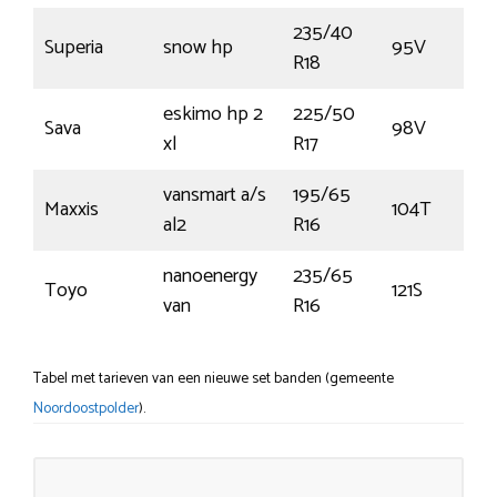
235/40
Superia
snow hp
95V
R18
eskimo hp 2
225/50
Sava
98V
xl
R17
vansmart a/s
195/65
Maxxis
104T
al2
R16
nanoenergy
235/65
Toyo
121S
van
R16
Tabel met tarieven van een nieuwe set banden (gemeente
Noordoostpolder
).