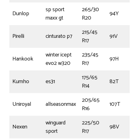
sp sport
265/30
Dunlop
94Y
maxx gt
R20
215/45
Pirelli
cinturato p7
91V
R17
winter icept
235/45
Hankook
97H
evo2 w320
R17
175/65
Kumho
es31
82T
R14
205/65
Uniroyal
allseasonmax
107T
R16
winguard
225/50
Nexen
98V
sport
R17