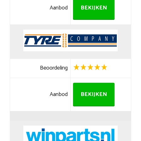
Aanbod
BEKIJKEN
Beoordeling
Aanbod
BEKIJKEN