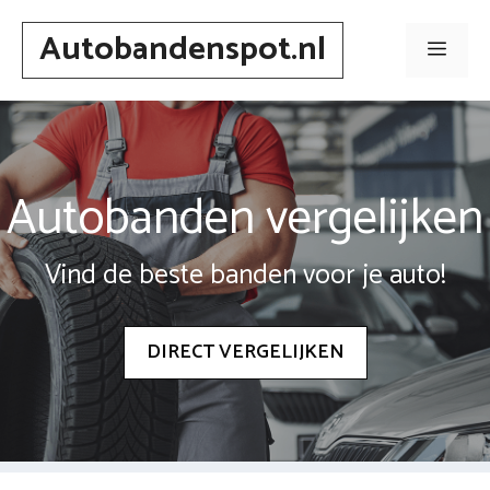
Spring
Autobandenspot.nl
naar
Men
inhoud
Autobanden vergelijken
Vind de beste banden voor je auto!
DIRECT VERGELIJKEN