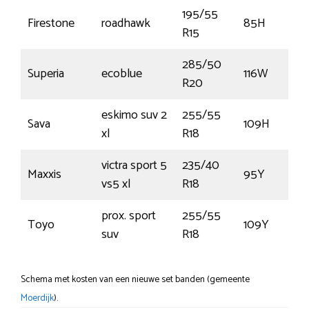
195/55
Firestone
roadhawk
85H
R15
285/50
Superia
ecoblue
116W
R20
eskimo suv 2
255/55
Sava
109H
xl
R18
victra sport 5
235/40
Maxxis
95Y
vs5 xl
R18
prox. sport
255/55
Toyo
109Y
suv
R18
Schema met kosten van een nieuwe set banden (gemeente
Moerdijk
).