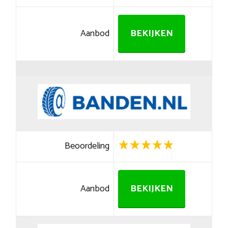
Aanbod
BEKIJKEN
Beoordeling
Aanbod
BEKIJKEN