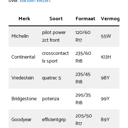
over:
Banden kiezen
.
Merk
Soort
Formaat
Vermogen
pilot power
120/60
Michelin
55W
2ct front
R17
crosscontact
235/60
Continental
103H
lx sport
R18
235/45
Vredestein
quatrac 5
98Y
R18
295/35
Bridgestone
potenza
99Y
R18
205/50
Goodyear
efficientgrip
89Y
R17