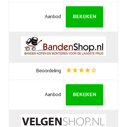
Aanbod
BEKIJKEN
Beoordeling
Aanbod
BEKIJKEN