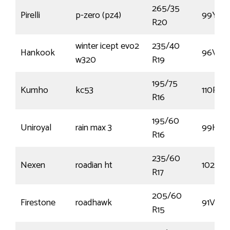
265/35
Pirelli
p-zero (pz4)
99Y
R20
winter icept evo2
235/40
Hankook
96V
w320
R19
195/75
Kumho
kc53
110R
R16
195/60
Uniroyal
rain max 3
99H
R16
235/60
Nexen
roadian ht
102S
R17
205/60
Firestone
roadhawk
91V
R15