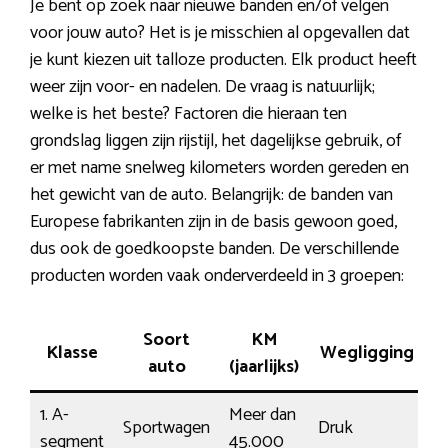
Je bent op zoek naar nieuwe banden en/of velgen
voor jouw auto? Het is je misschien al opgevallen dat
je kunt kiezen uit talloze producten. Elk product heeft
weer zijn voor- en nadelen. De vraag is natuurlijk;
welke is het beste? Factoren die hieraan ten
grondslag liggen zijn rijstijl, het dagelijkse gebruik, of
er met name snelweg kilometers worden gereden en
het gewicht van de auto. Belangrijk: de banden van
Europese fabrikanten zijn in de basis gewoon goed,
dus ook de goedkoopste banden. De verschillende
producten worden vaak onderverdeeld in 3 groepen:
Soort
KM
Klasse
Wegligging
K
auto
(jaarlijks)
1. A-
Meer dan
Sportwagen
Druk
1
segment
45.000