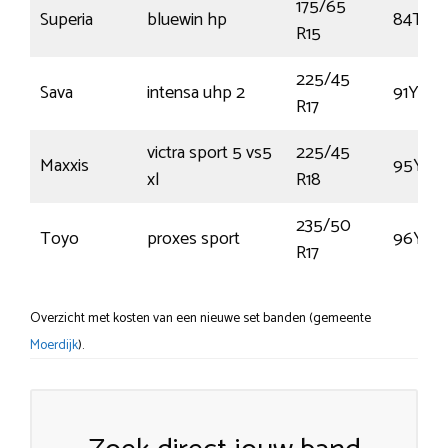
175/65
Superia
bluewin hp
84T
R15
225/45
Sava
intensa uhp 2
91Y
R17
victra sport 5 vs5
225/45
Maxxis
95Y
xl
R18
235/50
Toyo
proxes sport
96Y
R17
Overzicht met kosten van een nieuwe set banden (gemeente
Moerdijk
).