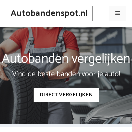
Spring
Autobandenspot.nl
naar
Men
inhoud
Autobanden vergelijken
Vind de beste banden voor je auto!
DIRECT VERGELIJKEN