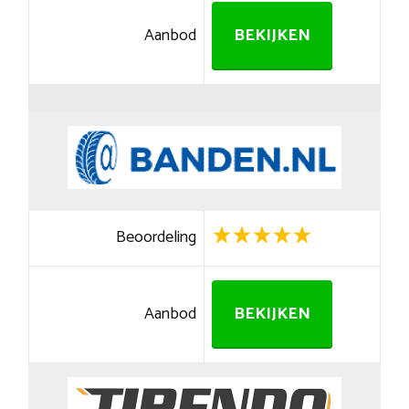
Aanbod
BEKIJKEN
Beoordeling
Aanbod
BEKIJKEN