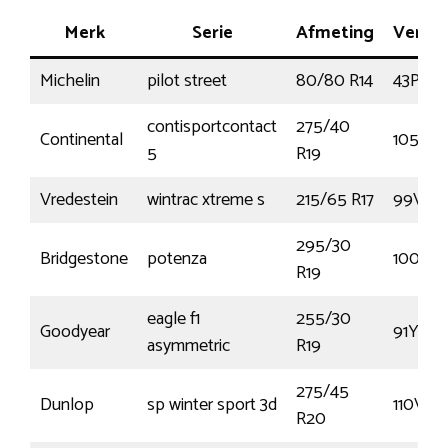
Merk
Serie
Afmeting
Vermo
Michelin
pilot street
80/80 R14
43P
contisportcontact
275/40
Continental
105W
5
R19
Vredestein
wintrac xtreme s
215/65 R17
99V
295/30
Bridgestone
potenza
100Y
R19
eagle f1
255/30
Goodyear
91Y
asymmetric
R19
275/45
Dunlop
sp winter sport 3d
110V
R20