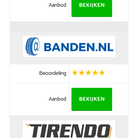
Aanbod
BEKIJKEN
Beoordeling
Aanbod
BEKIJKEN