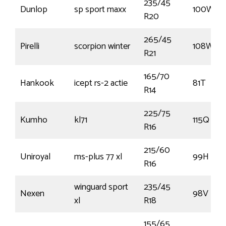
235/45
Dunlop
sp sport maxx
100W
R20
265/45
Pirelli
scorpion winter
108W
R21
165/70
Hankook
icept rs-2 actie
81T
R14
225/75
Kumho
kl71
115Q
R16
215/60
Uniroyal
ms-plus 77 xl
99H
R16
winguard sport
235/45
Nexen
98V
xl
R18
155/65