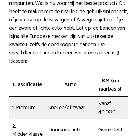
minpunten. Wat is nu voor mij het beste product? Dit
heeft te maken met de rijstijlen, de gebruiksintensiteit,
of je vooral op de N-wegen of A-wegen rijdt en of je
een zware of lichte auto hebt. Let op: de banden van
bijna alle Europese merken zijn van uitstekende
kwaliteit, zelfs de goedkoopste banden. De
verschillende banden kunnen we uiteenzetten in 3
klassen:
KM (op
Classificatie
Auto
Ri
jaarbasis)
Vanaf
1. Premium
Snel en/of zwaar
Dyn
40.000
2.
Doorsnee auto
Gemiddeld
Mod
Middenklasse