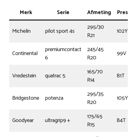
Merk
Serie
Afmeting
Prestat
295/30
Michelin
pilot sport 4s
102Y
R21
premiumcontact
245/45
Continental
99V
6
R20
165/70
Vredestein
quatrac 5
81T
R14
295/35
Bridgestone
potenza
105Y
R20
175/65
Goodyear
ultragrip9 +
84T
R15