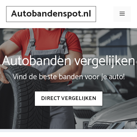
Spring
Autobandenspot.nl
naar
Men
inhoud
Autobanden vergelijken
Vind de beste banden voor je auto!
DIRECT VERGELIJKEN