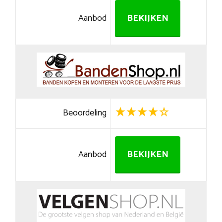
Aanbod
BEKIJKEN
Beoordeling
Aanbod
BEKIJKEN