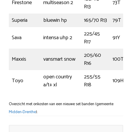
Firestone
multiseason 2
73T
R13
Superia
bluewin hp
165/70 R13
79T
225/45
Sava
intensa uhp 2
91Y
R17
205/60
Maxxis
vansmart snow
100T
R16
open country
255/55
Toyo
109H
a/t+ xl
R18
Overzicht met onkosten van een nieuwe set banden (gemeente
Midden-Drenthe
).