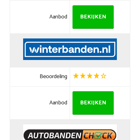
Aanbod
BEKIJKEN
Beoordeling
Aanbod
BEKIJKEN