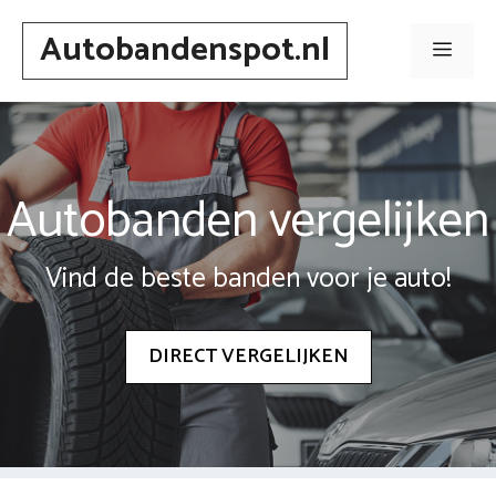
Spring
Autobandenspot.nl
naar
Men
inhoud
Autobanden vergelijken
Vind de beste banden voor je auto!
DIRECT VERGELIJKEN