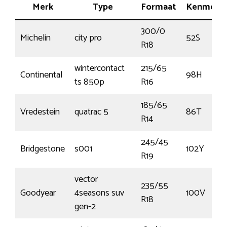
Merk
Type
Formaat
Kenmerk
300/0
Michelin
city pro
52S
R18
wintercontact
215/65
Continental
98H
ts 850p
R16
185/65
Vredestein
quatrac 5
86T
R14
245/45
Bridgestone
s001
102Y
R19
vector
235/55
Goodyear
4seasons suv
100V
R18
gen-2