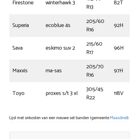
Firestone
winterhawk 3
82T
R13
205/60
Superia
ecoblue 4s
92H
R16
215/60
Sava
eskimo suv 2
96H
R17
205/70
Maxxis
ma-sas
97H
R16
305/45
Toyo
proxes s/t 3 xl
118V
R22
Lijst met onkosten van een nieuwe set banden (gemeente
Maasdriel
).