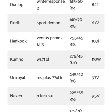
winterresponse
185/60
Dunlop
82T
2
R14
140/70
Pirelli
sport demon
67V
R18
ventus prime2
255/45
Hankook
103H
k115
R18
275/45
Kumho
ws71 xl
110W
R20
245/40
Uniroyal
ms plus 77xl fr
97V
R18
225/55
Nexen
n fera su1
95V
R16
175/70