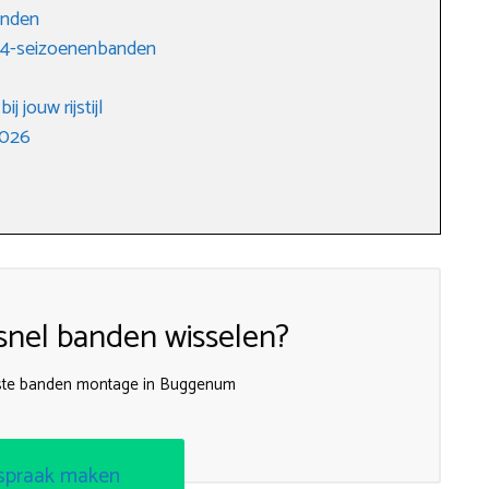
anden
r 4-seizoenenbanden
j jouw rijstijl
2026
nel banden wisselen?
te banden montage in Buggenum
spraak maken