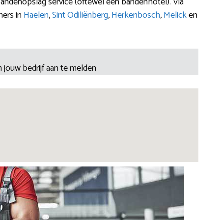
bandenopslag service (oftewel een bandenhotel). Via
ners in
Haelen
,
Sint Odiliënberg
,
Herkenbosch
,
Melick
en
 jouw bedrijf aan te melden