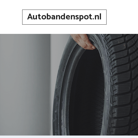
Spring
naar
Autobandenspot.nl
inhoud