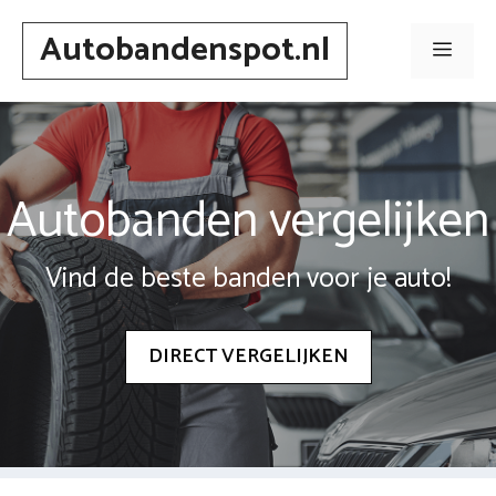
Spring
Autobandenspot.nl
naar
Men
inhoud
Autobanden vergelijken
Vind de beste banden voor je auto!
DIRECT VERGELIJKEN