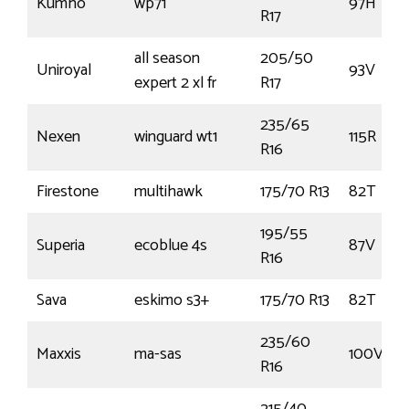
Kumho
wp71
97H
R17
all season
205/50
Uniroyal
93V
expert 2 xl fr
R17
235/65
Nexen
winguard wt1
115R
R16
Firestone
multihawk
175/70 R13
82T
195/55
Superia
ecoblue 4s
87V
R16
Sava
eskimo s3+
175/70 R13
82T
235/60
Maxxis
ma-sas
100V
R16