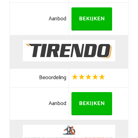
Aanbod
BEKIJKEN
Beoordeling
Aanbod
BEKIJKEN