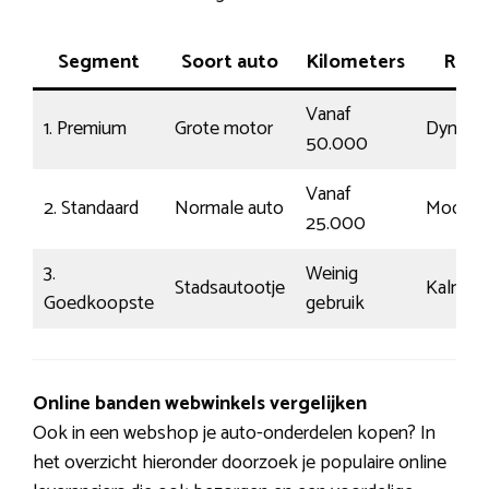
Segment
Soort auto
Kilometers
Rijsti
Vanaf
1. Premium
Grote motor
Dynami
50.000
Vanaf
2. Standaard
Normale auto
Modaal
25.000
3.
Weinig
Stadsautootje
Kalm
Goedkoopste
gebruik
Online banden webwinkels vergelijken
Ook in een webshop je auto-onderdelen kopen? In
het overzicht hieronder doorzoek je populaire online