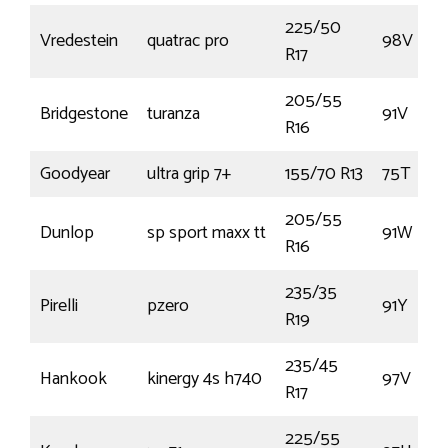
225/50
Vredestein
quatrac pro
98V
R17
205/55
Bridgestone
turanza
91V
R16
Goodyear
ultra grip 7+
155/70 R13
75T
205/55
Dunlop
sp sport maxx tt
91W
R16
235/35
Pirelli
pzero
91Y
R19
235/45
Hankook
kinergy 4s h740
97V
R17
225/55