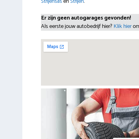
Strijensas
en
Strijen
.
Er zijn geen autogarages gevonden!
Als eerste jouw autobedrijf hier?
Klik hier
om