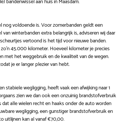
le) bandenwissel aan huis in Maasdam.
iel nog voldoende is. Voor zomerbanden geldt een
 van winterbanden extra belangrijk is, adviseren wij daar
cheurtjes vertoond is het tijd voor nieuwe banden.
ij zo’n 45.000 kilometer. Hoeveel kilometer je precies
n met het weggebruik en de kwaliteit van de wegen.
t je er langer plezier van hebt.
n stabiele wegligging, heeft vaak een afwijking naar 1
Doorgaans zien we dan ook een onzuinig brandstofverbruik
 is dat alle wielen recht en haaks onder de auto worden
uwbare wegligging, een gunstiger brandstofverbruik en
to uitlijnen kan al vanaf €70,00.