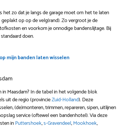
 is het zo dat je langs de garage moet om het te laten
 geplakt op op de velg(rand). Zo vergroot je de
stofkosten en voorkom je onnodige bandenslijtage. Bij
t standaard doen.
oop mijn banden laten wisselen
asdam
in Maasdam? In de tabel in het volgende blok
s uit de regio (provincie
Zuid-Holland
). Deze
elen, (de)monteren, trimmen, repareren, sipen, uitlijnen
opslag service (oftewel een bandenhotel). Via deze
isten in
Puttershoek
,
s-Gravendeel
,
Mookhoek
,