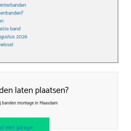
winterbanden
enenbanden?
en
uiste band
ugustus 2026
wissel
en laten plaatsen?
ij banden montage in Maasdam
nd een garage