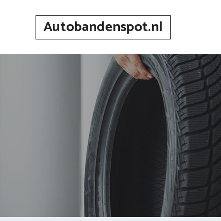
Spring
naar
Autobandenspot.nl
inhoud