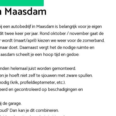
in Maasdam
j een autobedrijf in Maasdam is belangrijk voor je eigen
dit twee keer per jaar. Rond oktober / november gaat de
 wordt (maart/april) kiezen we weer voor de zomerband.
omaar doet. Daarnaast vergt het de nodige ruimte en
aasdam scheelt je een hoop tijd en gedoe:
anden helemaal juist worden gemonteerd.
 en je hoeft niet zelf te sjouwen met zware spullen.
ig (krik, profieldieptemeter, etc.).
erd en gecontroleerd op beschadigingen en
j de garage.
oud? Dan kan je dit combineren.