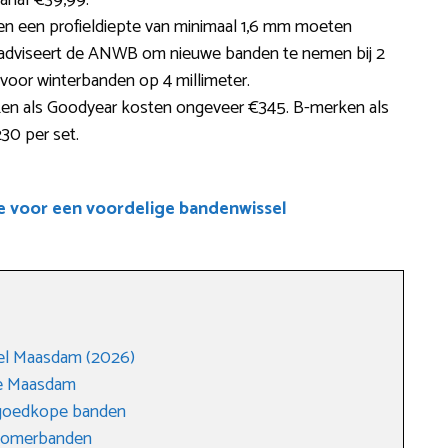
anaf €39,99.
en een profieldiepte van minimaal 1,6 mm moeten
 adviseert de ANWB om nieuwe banden te nemen bij 2
es voor winterbanden op 4 millimeter.
en als Goodyear kosten ongeveer €345. B-merken als
30 per set.
e voor een voordelige bandenwissel
el Maasdam (2026)
ge Maasdam
 goedkope banden
 zomerbanden