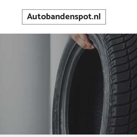
Spring
naar
Autobandenspot.nl
inhoud