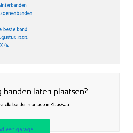
winterbanden
seizoenenbanden
e beste band
augustus 2026
Q)/a>
g banden laten plaatsen?
r snelle banden montage in Klaaswaal
nd een garage