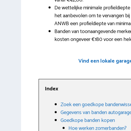
vanaf €42,00.
De wettelijke minimale profieldiepte
het aanbevolen om te vervangen bij 2
ANWB een profieldiepte van minima
Banden van toonaangevende merken 
kosten ongeveer €180 voor een hele
Vind een lokale garag
Index
Zoek een goedkope bandenwisse
Gegevens van banden autogarage
Goedkope banden kopen
Hoe werken zomerbanden?