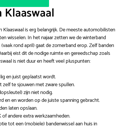
n Klaaswaal
 in Klaaswaal is erg belangrijk. De meeste automobilisten
ten wisselen. In het najaar zetten we de winterband
 (vaak rond april) gaat de zomerband erop. Zelf banden
 Daarbij eist dit de nodige ruimte en gereedschap zoals
waal is niet duur en heeft veel pluspunten:
ig en juist geplaatst wordt.
et zelf te sjouwen met zware spullen.
dopsleutel) zijn niet nodig.
d en en worden op de juiste spanning gebracht.
den laten opslaan.
 of andere extra werkzaamheden.
ptie tot een (mobiele) bandenwissel aan huis in