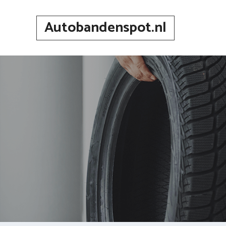
Spring
naar
Autobandenspot.nl
inhoud