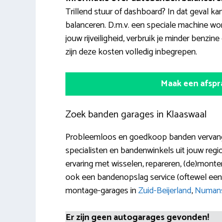
Trillend stuur of dashboard? In dat geval kan
balanceren. D.m.v. een speciale machine wo
jouw rijveiligheid, verbruik je minder benzi
zijn deze kosten volledig inbegrepen.
Maak een afspr
Zoek banden garages in Klaaswaal
Probleemloos en goedkoop banden vervangen 
specialisten en bandenwinkels uit jouw regi
ervaring met wisselen, repareren, (de)monter
ook een bandenopslag service (oftewel ee
montage-garages in
Zuid-Beijerland
,
Numan
Er zijn geen autogarages gevonden!