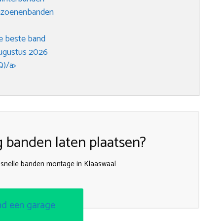
seizoenenbanden
e beste band
augustus 2026
Q)/a>
g banden laten plaatsen?
r snelle banden montage in Klaaswaal
nd een garage