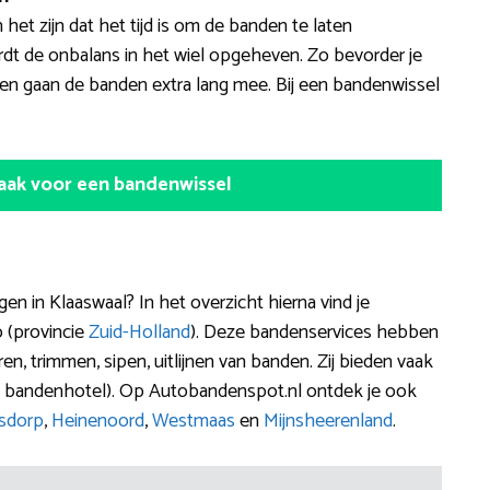
 het zijn dat het tijd is om de banden te laten
rdt de onbalans in het wiel opgeheven. Zo bevorder je
ne en gaan de banden extra lang mee. Bij een bandenwissel
aak voor een bandenwissel
in Klaaswaal? In het overzicht hierna vind je
o (provincie
Zuid-Holland
). Deze bandenservices hebben
en, trimmen, sipen, uitlijnen van banden. Zij bieden vaak
n bandenhotel). Op Autobandenspot.nl ontdek je ook
sdorp
,
Heinenoord
,
Westmaas
en
Mijnsheerenland
.