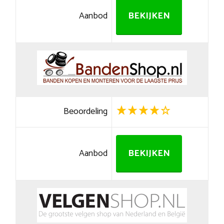
Aanbod
BEKIJKEN
Beoordeling
Aanbod
BEKIJKEN