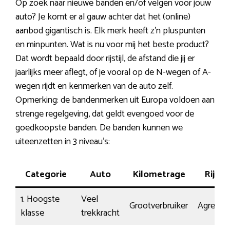
Op zoek naar nieuwe banden en/of velgen voor jouw
auto? Je komt er al gauw achter dat het (online)
aanbod gigantisch is. Elk merk heeft z’n pluspunten
en minpunten. Wat is nu voor mij het beste product?
Dat wordt bepaald door rijstijl, de afstand die jij er
jaarlijks meer aflegt, of je vooral op de N-wegen of A-
wegen rijdt en kenmerken van de auto zelf.
Opmerking: de bandenmerken uit Europa voldoen aan
strenge regelgeving, dat geldt evengoed voor de
goedkoopste banden. De banden kunnen we
uiteenzetten in 3 niveau’s:
Categorie
Auto
Kilometrage
Rijstijl
1. Hoogste
Veel
Grootverbruiker
Agressie
klasse
trekkracht