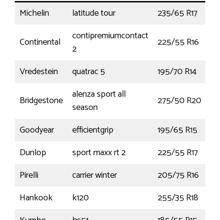
Michelin
latitude tour
235/65 R17
1
contipremiumcontact
Continental
225/55 R16
2
Vredestein
quatrac 5
195/70 R14
9
alenza sport all
Bridgestone
275/50 R20
1
season
Goodyear
efficientgrip
195/65 R15
9
Dunlop
sport maxx rt 2
225/55 R17
9
Pirelli
carrier winter
205/75 R16
1
Hankook
k120
255/35 R18
9