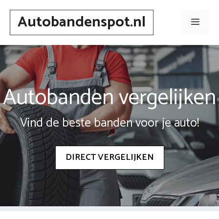
Spring
Autobandenspot.nl
naar
Men
inhoud
Autobanden vergelijken
Vind de beste banden voor je auto!
DIRECT VERGELIJKEN