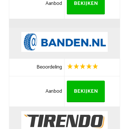
Aanbod
BEKIJKEN
Beoordeling
Aanbod
BEKIJKEN