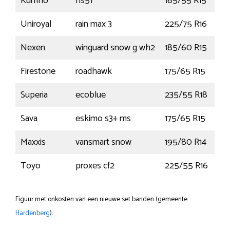
Kumho
hs51
185/55 R15
8
Uniroyal
rain max 3
225/75 R16
1
Nexen
winguard snow g wh2
185/60 R15
Firestone
roadhawk
175/65 R15
Superia
ecoblue
235/55 R18
1
Sava
eskimo s3+ ms
175/65 R15
Maxxis
vansmart snow
195/80 R14
1
Toyo
proxes cf2
225/55 R16
Figuur met onkosten van een nieuwe set banden (gemeente
Hardenberg
).