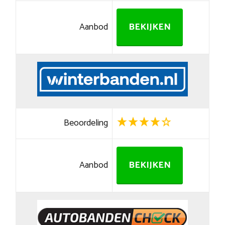
Aanbod
BEKIJKEN
Beoordeling
Aanbod
BEKIJKEN