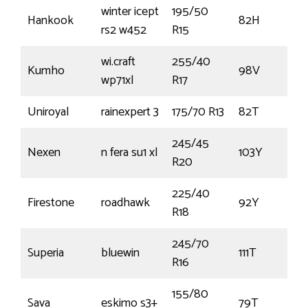
winter icept
195/50
Hankook
82H
rs2 w452
R15
wi.craft
255/40
Kumho
98V
wp71xl
R17
Uniroyal
rainexpert 3
175/70 R13
82T
245/45
Nexen
n fera su1 xl
103Y
R20
225/40
Firestone
roadhawk
92Y
R18
245/70
Superia
bluewin
111T
R16
155/80
Sava
eskimo s3+
79T