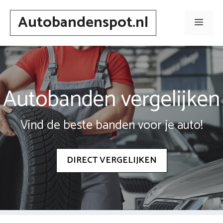
Spring
Autobandenspot.nl
naar
Men
inhoud
Autobanden vergelijken
Vind de beste banden voor je auto!
DIRECT VERGELIJKEN