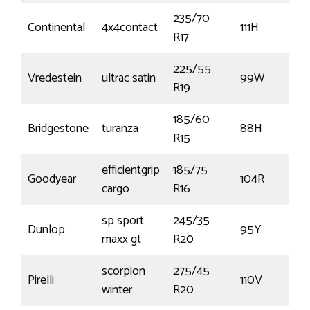
235/70
Continental
4x4contact
111H
R17
225/55
Vredestein
ultrac satin
99W
R19
185/60
Bridgestone
turanza
88H
R15
efficientgrip
185/75
Goodyear
104R
cargo
R16
sp sport
245/35
Dunlop
95Y
maxx gt
R20
scorpion
275/45
Pirelli
110V
winter
R20