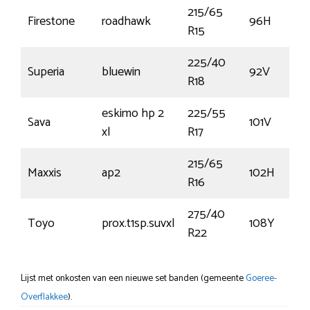
215/65
Firestone
roadhawk
96H
R15
225/40
Superia
bluewin
92V
R18
eskimo hp 2
225/55
Sava
101V
xl
R17
215/65
Maxxis
ap2
102H
R16
275/40
Toyo
prox.t1sp.suvxl
108Y
R22
Lijst met onkosten van een nieuwe set banden (gemeente
Goeree-
Overflakkee
).