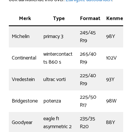
Merk
Type
Formaat
Kenmerk
245/45
Michelin
primacy 3
98Y
R19
wintercontact
265/40
Continental
102V
ts 860 s
R19
225/40
Vredestein
ultrac vorti
93Y
R19
225/50
Bridgestone
potenza
98W
R17
eagle f1
235/35
Goodyear
88Y
asymmetric 2
R20