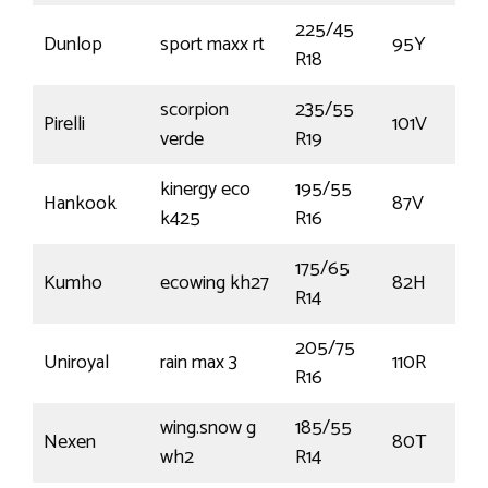
225/45
Dunlop
sport maxx rt
95Y
R18
scorpion
235/55
Pirelli
101V
verde
R19
kinergy eco
195/55
Hankook
87V
k425
R16
175/65
Kumho
ecowing kh27
82H
R14
205/75
Uniroyal
rain max 3
110R
R16
wing.snow g
185/55
Nexen
80T
wh2
R14