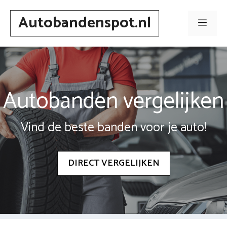
Spring
Autobandenspot.nl
naar
Men
inhoud
Autobanden vergelijken
Vind de beste banden voor je auto!
DIRECT VERGELIJKEN