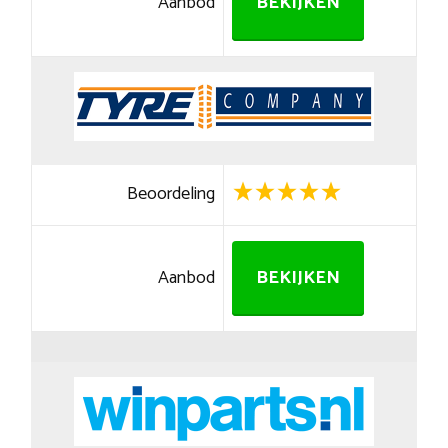
Aanbod
BEKIJKEN
Beoordeling
Aanbod
BEKIJKEN