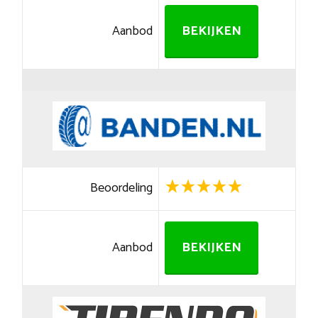
Aanbod
BEKIJKEN
Beoordeling
Aanbod
BEKIJKEN