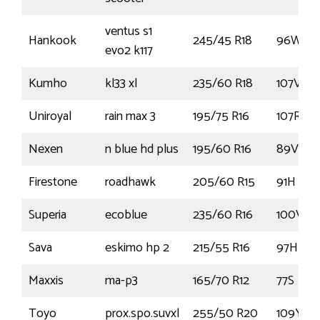
ventus s1
Hankook
245/45 R18
96W
evo2 k117
Kumho
kl33 xl
235/60 R18
107V
Uniroyal
rain max 3
195/75 R16
107R
Nexen
n blue hd plus
195/60 R16
89V
Firestone
roadhawk
205/60 R15
91H
Superia
ecoblue
235/60 R16
100V
Sava
eskimo hp 2
215/55 R16
97H
Maxxis
ma-p3
165/70 R12
77S
Toyo
prox.spo.suvxl
255/50 R20
109Y