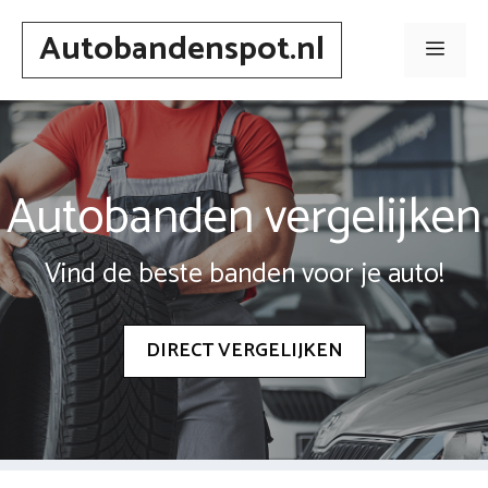
Spring
Autobandenspot.nl
naar
Men
inhoud
Autobanden vergelijken
Vind de beste banden voor je auto!
DIRECT VERGELIJKEN