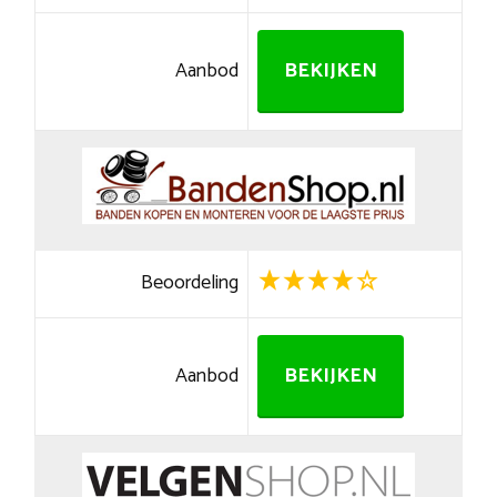
Aanbod
BEKIJKEN
Beoordeling
Aanbod
BEKIJKEN