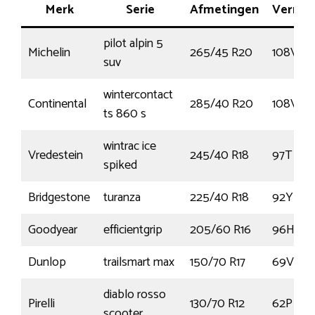
Merk
Serie
Afmetingen
Vermo
pilot alpin 5
Michelin
265/45 R20
108V
suv
wintercontact
Continental
285/40 R20
108V
ts 860 s
wintrac ice
Vredestein
245/40 R18
97T
spiked
Bridgestone
turanza
225/40 R18
92Y
Goodyear
efficientgrip
205/60 R16
96H
Dunlop
trailsmart max
150/70 R17
69V
diablo rosso
Pirelli
130/70 R12
62P
scooter