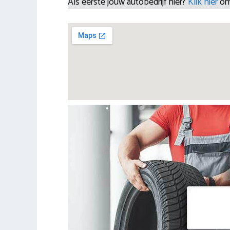
Als eerste jouw autobedrijf hier?
Klik hier
om