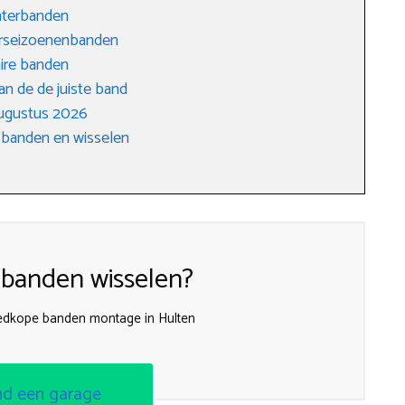
interbanden
ierseizoenenbanden
ire banden
an de de juiste band
augustus 2026
 banden en wisselen
 banden wisselen?
edkope banden montage in Hulten
nd een garage