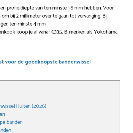
een profieldiepte van ten minste 1,6 mm hebben. Voor
 om bij 2 millimeter over te gaan tot vervanging. Bij
enger: ten minste 4 mm.
nkook koop je al vanaf €335. B-merken als Yokohama
ist voor de goedkoopste bandenwissel
nwissel Hulten (2026)
ten
ope banden
anden