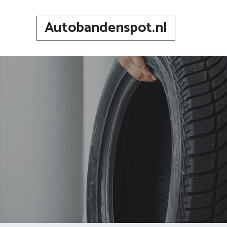
Spring
naar
Autobandenspot.nl
inhoud