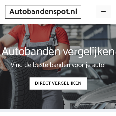
Spring
Autobandenspot.nl
naar
Men
inhoud
Autobanden vergelijken
Vind de beste banden voor je auto!
DIRECT VERGELIJKEN