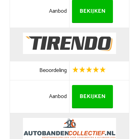
Aanbod
BEKIJKEN
Beoordeling
Aanbod
BEKIJKEN