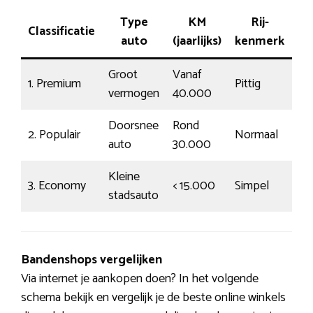
Type
KM
Rij-
Classificatie
Ta
auto
(jaarlijks)
kenmerk
Groot
Vanaf
1. Premium
Pittig
18
vermogen
40.000
Doorsnee
Rond
2. Populair
Normaal
€1
auto
30.000
Kleine
3. Economy
< 15.000
Simpel
€7
stadsauto
Bandenshops vergelijken
Via internet je aankopen doen? In het volgende
schema bekijk en vergelijk je de beste online winkels