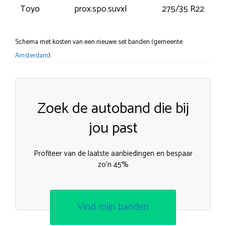
Toyo
prox.spo.suvxl
275/35 R22
1
Schema met kosten van een nieuwe set banden (gemeente
Amsterdam
).
Zoek de autoband die bij
jou past
Profiteer van de laatste aanbiedingen en bespaar
zo’n 45%
Vind mijn banden