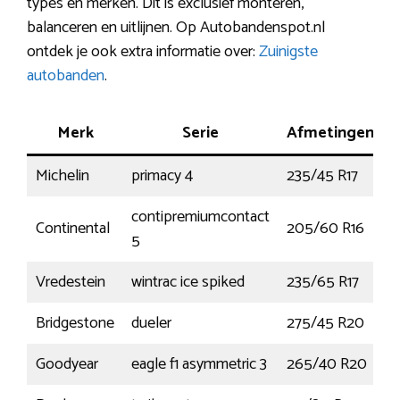
types en merken. Dit is exclusief monteren,
balanceren en uitlijnen. Op Autobandenspot.nl
ontdek je ook extra informatie over:
Zuinigste
autobanden
.
Merk
Serie
Afmetingen
Michelin
primacy 4
235/45 R17
contipremiumcontact
Continental
205/60 R16
5
Vredestein
wintrac ice spiked
235/65 R17
1
Bridgestone
dueler
275/45 R20
1
Goodyear
eagle f1 asymmetric 3
265/40 R20
1