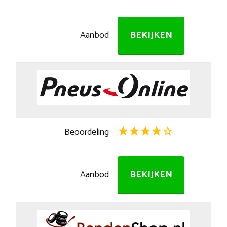
Aanbod
BEKIJKEN
Beoordeling
Aanbod
BEKIJKEN