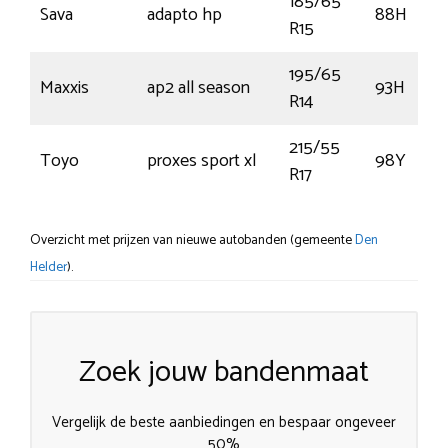
185/65
Sava
adapto hp
88H
R15
195/65
Maxxis
ap2 all season
93H
R14
215/55
Toyo
proxes sport xl
98Y
R17
Overzicht met prijzen van nieuwe autobanden (gemeente
Den
Helder
).
Zoek jouw bandenmaat
Vergelijk de beste aanbiedingen en bespaar ongeveer
50%