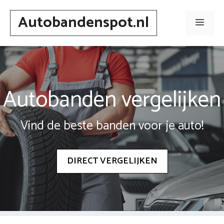
Spring
Autobandenspot.nl
naar
Men
inhoud
Autobanden vergelijken
Vind de beste banden voor je auto!
DIRECT VERGELIJKEN