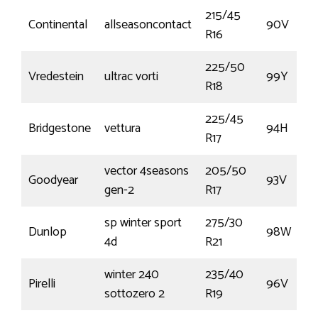
215/45
Continental
allseasoncontact
90V
R16
225/50
Vredestein
ultrac vorti
99Y
R18
225/45
Bridgestone
vettura
94H
R17
vector 4seasons
205/50
Goodyear
93V
gen-2
R17
sp winter sport
275/30
Dunlop
98W
4d
R21
winter 240
235/40
Pirelli
96V
sottozero 2
R19