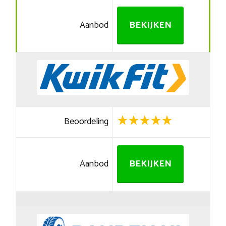
Aanbod
BEKIJKEN
Beoordeling
Aanbod
BEKIJKEN