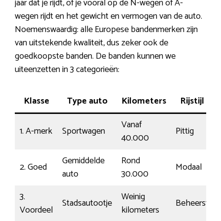
jaar dat je rijdt, of je vooral op de N-wegen of A-
wegen rijdt en het gewicht en vermogen van de auto.
Noemenswaardig: alle Europese bandenmerken zijn
van uitstekende kwaliteit, dus zeker ook de
goedkoopste banden. De banden kunnen we
uiteenzetten in 3 categorieën:
Klasse
Type auto
Kilometers
Rijstijl
Vanaf
1. A-merk
Sportwagen
Pittig
40.000
Gemiddelde
Rond
2. Goed
Modaal
auto
30.000
3.
Weinig
Stadsautootje
Beheerst
Voordeel
kilometers