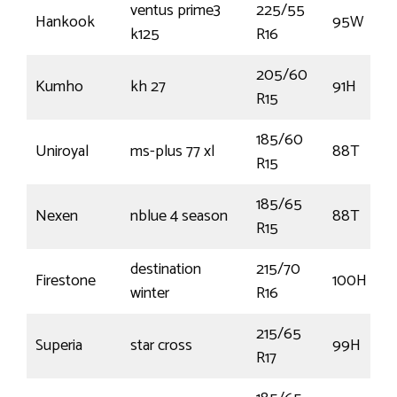
ventus prime3
225/55
Hankook
95W
k125
R16
205/60
Kumho
kh 27
91H
R15
185/60
Uniroyal
ms-plus 77 xl
88T
R15
185/65
Nexen
nblue 4 season
88T
R15
destination
215/70
Firestone
100H
winter
R16
215/65
Superia
star cross
99H
R17