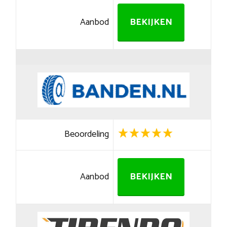
Aanbod
BEKIJKEN
Beoordeling
Aanbod
BEKIJKEN