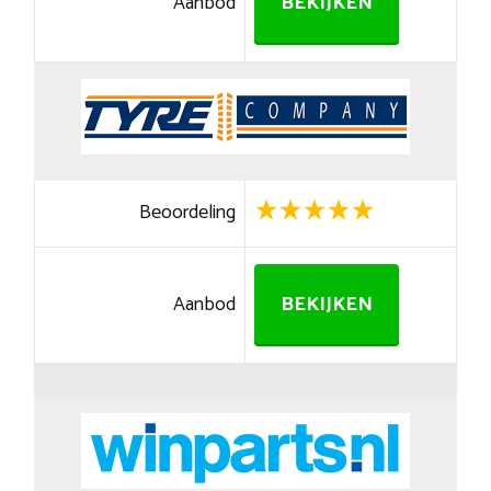
Aanbod
BEKIJKEN
Beoordeling
Aanbod
BEKIJKEN