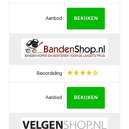
Aanbod
BEKIJKEN
Beoordeling
Aanbod
BEKIJKEN