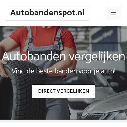
Spring
Autobandenspot.nl
naar
Men
inhoud
Autobanden vergelijken
Vind de beste banden voor je auto!
DIRECT VERGELIJKEN