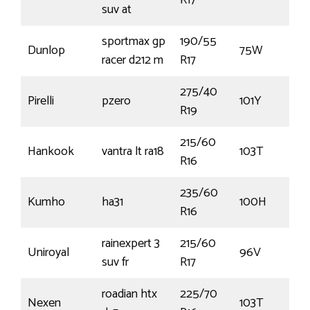
R17
suv at
sportmax gp
190/55
Dunlop
75W
racer d212 m
R17
275/40
Pirelli
pzero
101Y
R19
215/60
Hankook
vantra lt ra18
103T
R16
235/60
Kumho
ha31
100H
R16
rainexpert 3
215/60
Uniroyal
96V
suv fr
R17
roadian htx
225/70
Nexen
103T