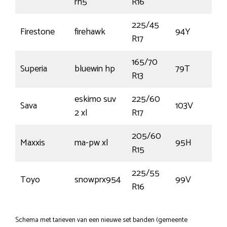
rh5
R16
225/45
Firestone
firehawk
94Y
R17
165/70
Superia
bluewin hp
79T
R13
eskimo suv
225/60
Sava
103V
2 xl
R17
205/60
Maxxis
ma-pw xl
95H
R15
225/55
Toyo
snowprx954
99V
R16
Schema met tarieven van een nieuwe set banden (gemeente