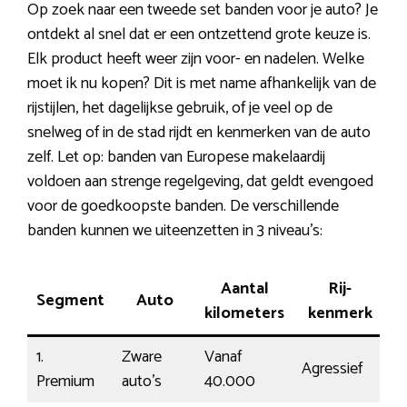
Op zoek naar een tweede set banden voor je auto? Je
ontdekt al snel dat er een ontzettend grote keuze is.
Elk product heeft weer zijn voor- en nadelen. Welke
moet ik nu kopen? Dit is met name afhankelijk van de
rijstijlen, het dagelijkse gebruik, of je veel op de
snelweg of in de stad rijdt en kenmerken van de auto
zelf. Let op: banden van Europese makelaardij
voldoen aan strenge regelgeving, dat geldt evengoed
voor de goedkoopste banden. De verschillende
banden kunnen we uiteenzetten in 3 niveau’s:
Aantal
Rij-
Segment
Auto
P
kilometers
kenmerk
1.
Zware
Vanaf
Agressief
€
Premium
auto’s
40.000