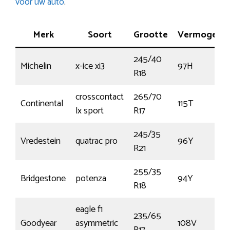
voor uw auto
.
Merk
Soort
Grootte
Vermogen
245/40
Michelin
x-ice xi3
97H
R18
crosscontact
265/70
Continental
115T
lx sport
R17
245/35
Vredestein
quatrac pro
96Y
R21
255/35
Bridgestone
potenza
94Y
R18
eagle f1
235/65
Goodyear
asymmetric
108V