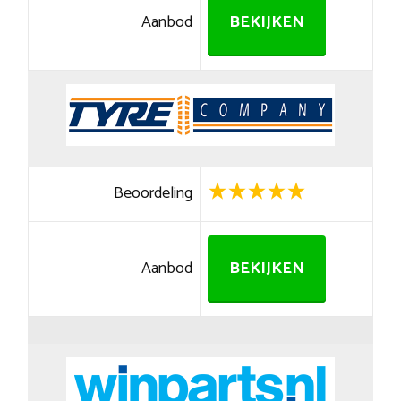
Aanbod
BEKIJKEN
Beoordeling
Aanbod
BEKIJKEN