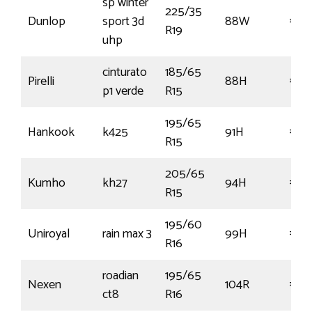
sp winter
225/35
Dunlop
sport 3d
88W
€20
R19
uhp
cinturato
185/65
Pirelli
88H
€68
p1 verde
R15
195/65
Hankook
k425
91H
€211
R15
205/65
Kumho
kh27
94H
€70
R15
195/60
Uniroyal
rain max 3
99H
€86
R16
roadian
195/65
Nexen
104R
€69
ct8
R16