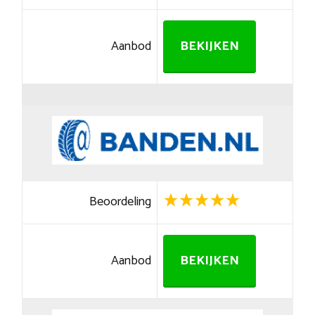
Aanbod
BEKIJKEN
Beoordeling
Aanbod
BEKIJKEN