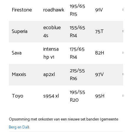
195/65
Firestone
roadhawk
91V
€56
R15
ecoblue
155/65
Superia
75T
€48
4s
R14
intensa
175/65
Sava
82H
€56
hp v1
R14
215/55
Maxxis
ap2xl
97V
€94
R16
195/55
Toyo
s954 xl
95H
€133
R20
Opsomming met onkosten van een nieuwe set banden (gemeente
Berg en Dal
).