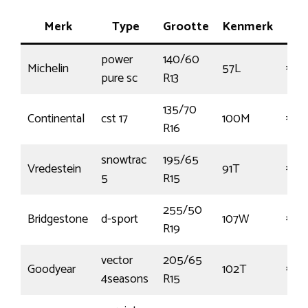
Merk
Type
Grootte
Kenmerk
Kos
power
140/60
Michelin
57L
€53
pure sc
R13
135/70
Continental
cst 17
100M
€65
R16
snowtrac
195/65
Vredestein
91T
€55
5
R15
255/50
Bridgestone
d-sport
107W
€17
R19
vector
205/65
Goodyear
102T
€111
4seasons
R15