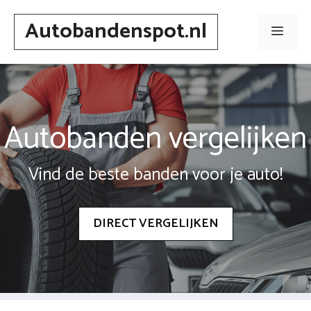
Spring
Autobandenspot.nl
naar
Men
inhoud
Autobanden vergelijken
Vind de beste banden voor je auto!
DIRECT VERGELIJKEN