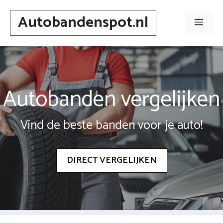
Spring
Autobandenspot.nl
naar
Men
inhoud
Autobanden vergelijken
Vind de beste banden voor je auto!
DIRECT VERGELIJKEN