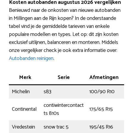
Kosten autobanden augustus 2026 vergelijken
Benieuwd naar de onkosten van nieuwe autobanden
in Millingen aan de Rijn kopen? In de onderstaande
tabel vind je de gemiddelde tarieven van enkele
populaire modellen en types. Let op: dit zijn kosten
exclusief uitlijnen, balanceren en monteren. Middels
onze vergelijker check je ook extra informatie over:
Autobanden reinigen
.
Merk
Serie
Afmetingen
Ve
Michelin
s83
100/90 R10
56J
contiwintercontact
Continental
175/65 R15
84T
ts 810s
Vredestein
snow trac 5
195/45 R16
84