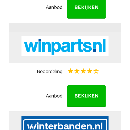
Aanbod
BEKIJKEN
Beoordeling
Aanbod
BEKIJKEN