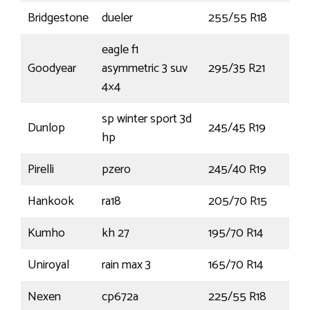
Bridgestone
dueler
255/55 R18
109
eagle f1
Goodyear
asymmetric 3 suv
295/35 R21
107
4×4
sp winter sport 3d
Dunlop
245/45 R19
102
hp
Pirelli
pzero
245/40 R19
94Y
Hankook
ra18
205/70 R15
106
Kumho
kh 27
195/70 R14
91H
Uniroyal
rain max 3
165/70 R14
89R
Nexen
cp672a
225/55 R18
98