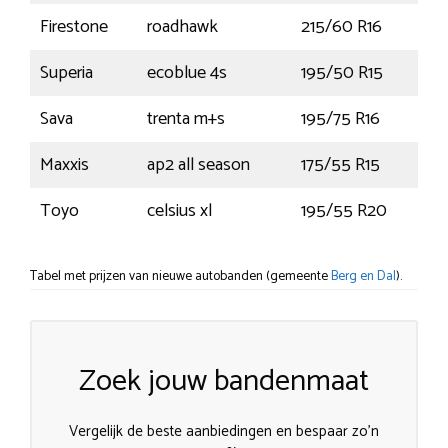
Firestone
roadhawk
215/60 R16
99
Superia
ecoblue 4s
195/50 R15
82V
Sava
trenta m+s
195/75 R16
107
Maxxis
ap2 all season
175/55 R15
77T
Toyo
celsius xl
195/55 R20
95
Tabel met prijzen van nieuwe autobanden (gemeente
Berg en Dal
).
Zoek jouw bandenmaat
Vergelijk de beste aanbiedingen en bespaar zo’n