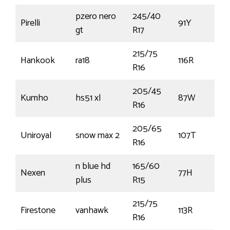
pzero nero
245/40
Pirelli
91Y
€
gt
R17
215/75
Hankook
ra18
116R
R16
205/45
Kumho
hs51 xl
87W
R16
205/65
Uniroyal
snow max 2
107T
R16
n blue hd
165/60
Nexen
77H
plus
R15
215/75
Firestone
vanhawk
113R
R16