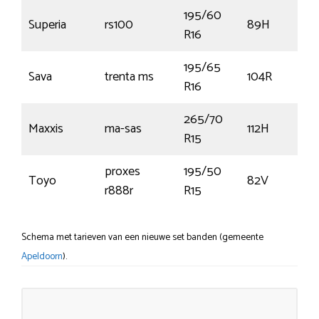
195/60
Superia
rs100
89H
R16
195/65
Sava
trenta ms
104R
R16
265/70
Maxxis
ma-sas
112H
R15
proxes
195/50
Toyo
82V
r888r
R15
Schema met tarieven van een nieuwe set banden (gemeente
Apeldoorn
).