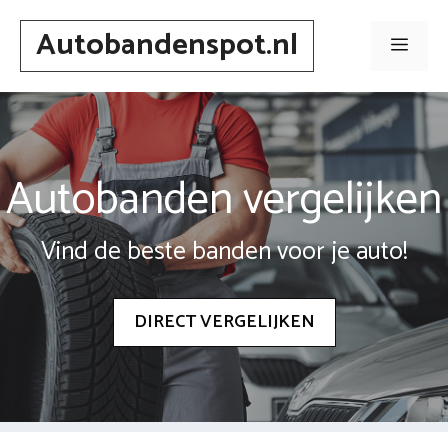
Spring
Autobandenspot.nl
naar
Men
inhoud
Autobanden vergelijken
Vind de beste banden voor je auto!
DIRECT VERGELIJKEN