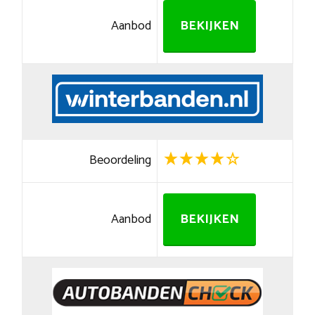
Aanbod
BEKIJKEN
Beoordeling
Aanbod
BEKIJKEN