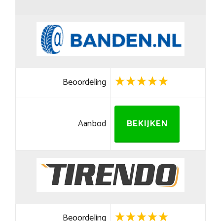
Beoordeling
Aanbod
BEKIJKEN
Beoordeling