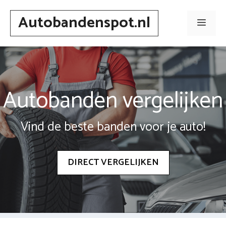
Spring
Autobandenspot.nl
naar
Men
inhoud
Autobanden vergelijken
Vind de beste banden voor je auto!
DIRECT VERGELIJKEN