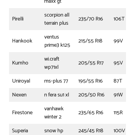
maxx gt
scorpion all
Pirelli
235/70 R16
106T
terrain plus
ventus
Hankook
215/55 R18
99V
prime3 k125
wi.craft
Kumho
205/55 R17
95V
wp71xl
Uniroyal
ms-plus 77
195/55 R16
87T
Nexen
n fera su1 xl
205/50 R16
91W
vanhawk
Firestone
235/65 R16
115R
winter 2
Superia
snow hp
245/45 R18
100V