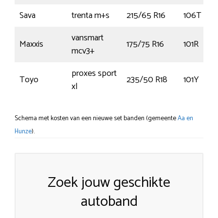
Sava
trenta m+s
215/65 R16
106T
vansmart
Maxxis
175/75 R16
101R
mcv3+
proxes sport
Toyo
235/50 R18
101Y
xl
Schema met kosten van een nieuwe set banden (gemeente
Aa en
Hunze
).
Zoek jouw geschikte
autoband