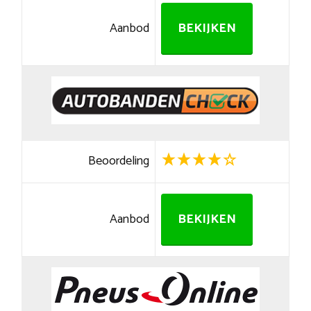
Aanbod
BEKIJKEN
Beoordeling
Aanbod
BEKIJKEN