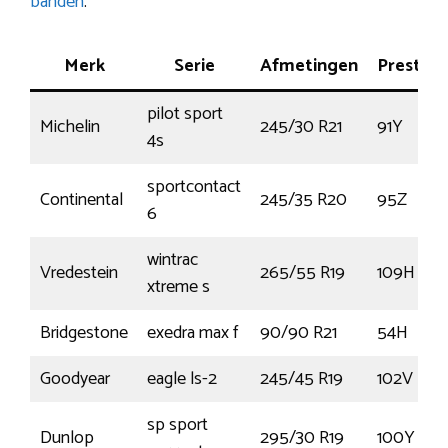
banden
.
Merk
Serie
Afmetingen
Prestati
pilot sport
Michelin
245/30 R21
91Y
4s
sportcontact
Continental
245/35 R20
95Z
6
wintrac
Vredestein
265/55 R19
109H
xtreme s
Bridgestone
exedra max f
90/90 R21
54H
Goodyear
eagle ls-2
245/45 R19
102V
sp sport
Dunlop
295/30 R19
100Y