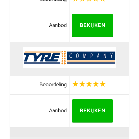
Aanbod
BEKIJKEN
Beoordeling
Aanbod
BEKIJKEN