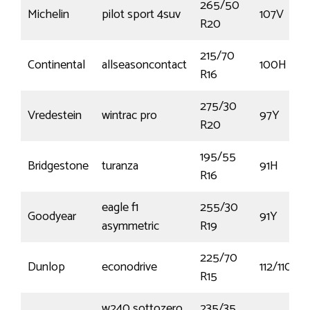
265/50
Michelin
pilot sport 4suv
107V
R20
215/70
Continental
allseasoncontact
100H
R16
275/30
Vredestein
wintrac pro
97Y
R20
195/55
Bridgestone
turanza
91H
R16
eagle f1
255/30
Goodyear
91Y
asymmetric
R19
225/70
Dunlop
econodrive
112/110S
R15
w240 sottozero
235/35