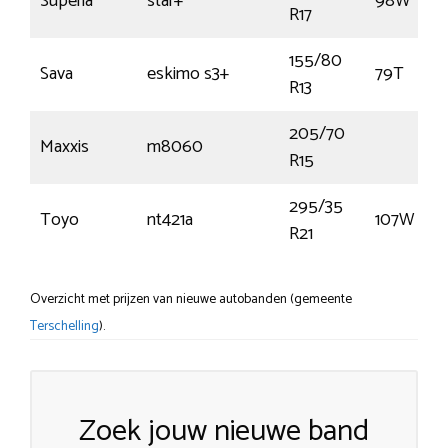
Superia
star+
98W
R17
155/80
Sava
eskimo s3+
79T
R13
205/70
Maxxis
m8060
R15
295/35
Toyo
nt421a
107W
R21
Overzicht met prijzen van nieuwe autobanden (gemeente
Terschelling
).
Zoek jouw nieuwe band