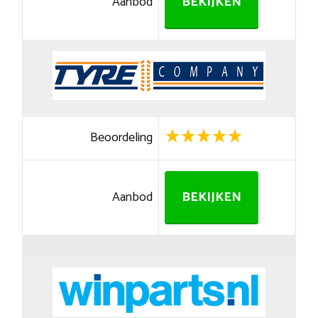
Aanbod
BEKIJKEN
Beoordeling
Aanbod
BEKIJKEN