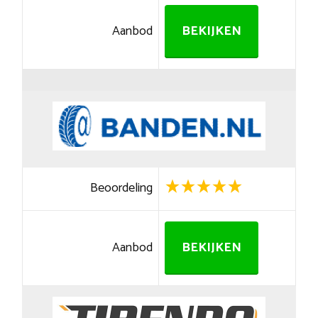
Aanbod
BEKIJKEN
Beoordeling
Aanbod
BEKIJKEN