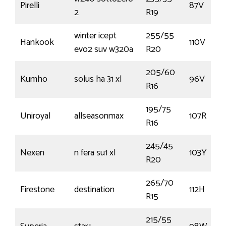
Pirelli
87V
2
R19
winter icept
255/55
Hankook
110V
evo2 suv w320a
R20
205/60
Kumho
solus ha 31 xl
96V
R16
195/75
Uniroyal
allseasonmax
107R
R16
245/45
Nexen
n fera su1 xl
103Y
R20
265/70
Firestone
destination
112H
R15
215/55