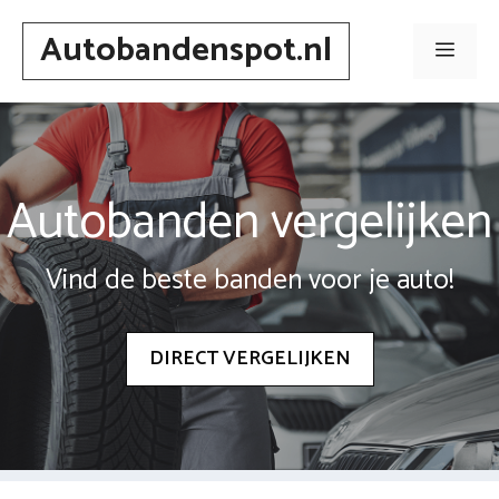
Spring
Autobandenspot.nl
naar
Men
inhoud
Autobanden vergelijken
Vind de beste banden voor je auto!
DIRECT VERGELIJKEN