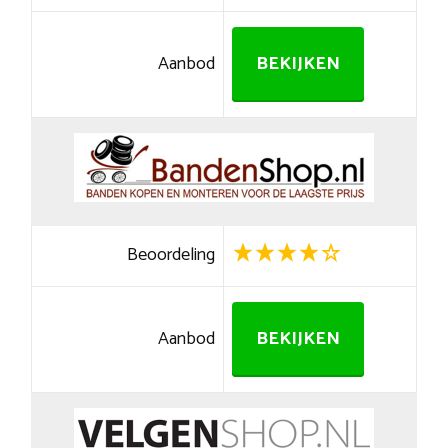
Aanbod
BEKIJKEN
Beoordeling
Aanbod
BEKIJKEN