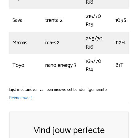
R18
215/70
Sava
trenta 2
109S
R15
265/70
Maxxis
ma-s2
112H
R16
165/70
Toyo
nano energy 3
81T
R14
Lijst met tarieven van een nieuwe set banden (gemeente
Reimerswaal
).
Vind jouw perfecte