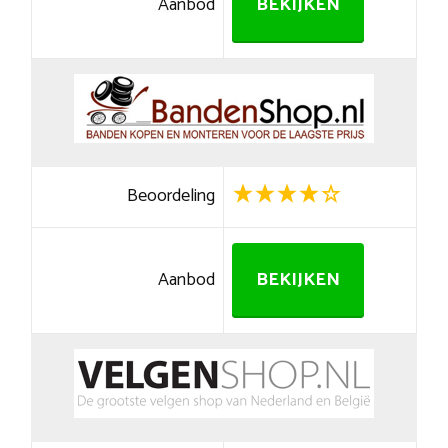
Aanbod
BEKIJKEN
Beoordeling
Aanbod
BEKIJKEN