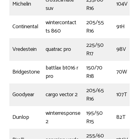
crossclimate
235/60
Michelin
104V
suv
R16
wintercontact
205/55
Continental
91H
ts 860
R16
225/50
Vredestein
quatrac pro
98V
R17
battlax bt016 r
150/70
Bridgestone
70W
pro
R18
205/65
Goodyear
cargo vector 2
107T
R16
winterresponse
195/50
Dunlop
82T
2
R15
255/60