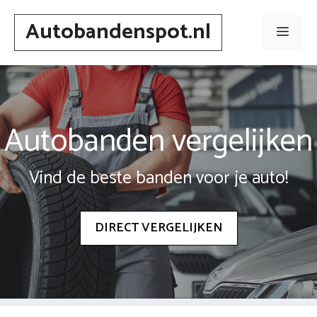
Spring
Autobandenspot.nl
naar
Men
inhoud
Autobanden vergelijken
Vind de beste banden voor je auto!
DIRECT VERGELIJKEN