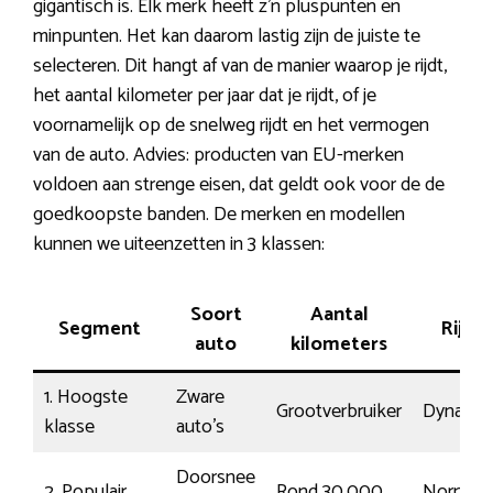
gigantisch is. Elk merk heeft z’n pluspunten en
minpunten. Het kan daarom lastig zijn de juiste te
selecteren. Dit hangt af van de manier waarop je rijdt,
het aantal kilometer per jaar dat je rijdt, of je
voornamelijk op de snelweg rijdt en het vermogen
van de auto. Advies: producten van EU-merken
voldoen aan strenge eisen, dat geldt ook voor de de
goedkoopste banden. De merken en modellen
kunnen we uiteenzetten in 3 klassen:
Soort
Aantal
Segment
Rijstij
auto
kilometers
1. Hoogste
Zware
Grootverbruiker
Dynamis
klasse
auto’s
Doorsnee
2. Populair
Rond 30.000
Normaal