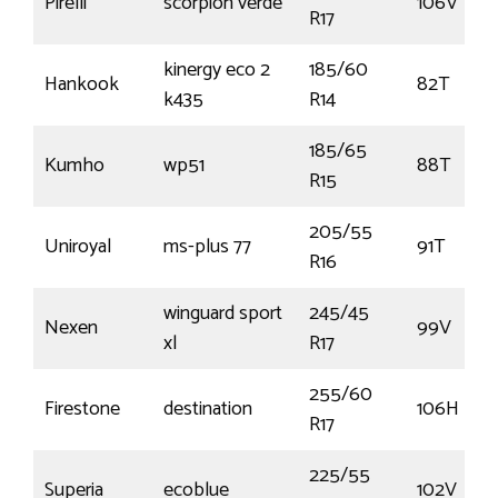
Pirelli
scorpion verde
106V
R17
kinergy eco 2
185/60
Hankook
82T
k435
R14
185/65
Kumho
wp51
88T
R15
205/55
Uniroyal
ms-plus 77
91T
R16
winguard sport
245/45
Nexen
99V
xl
R17
255/60
Firestone
destination
106H
R17
225/55
Superia
ecoblue
102V