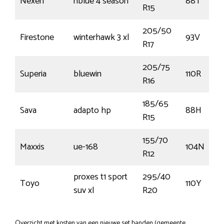
Nexen
nblue 4 season
88T
R15
205/50
Firestone
winterhawk 3 xl
93V
R17
205/75
Superia
bluewin
110R
R16
185/65
Sava
adapto hp
88H
R15
155/70
Maxxis
ue-168
104N
R12
proxes t1 sport
295/40
Toyo
110Y
suv xl
R20
Overzicht met kosten van een nieuwe set banden (gemeente