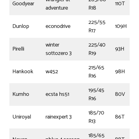
Goodyear
110T
adventure
R18
225/55
Dunlop
econodrive
109H
R17
winter
225/40
Pirelli
93H
sottozero 3
R19
215/65
Hankook
w452
98H
R16
195/45
Kumho
ecsta hs51
80V
R16
185/70
Uniroyal
rainexpert 3
86T
R13
185/65