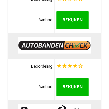
Aanbod
BEKIJKEN
Beoordeling
Aanbod
BEKIJKEN