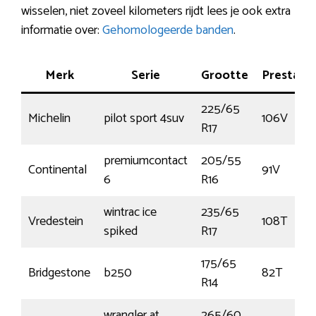
wisselen, niet zoveel kilometers rijdt lees je ook extra
informatie over:
Gehomologeerde banden
.
Merk
Serie
Grootte
Prestatie
225/65
Michelin
pilot sport 4suv
106V
R17
premiumcontact
205/55
Continental
91V
6
R16
wintrac ice
235/65
Vredestein
108T
spiked
R17
175/65
Bridgestone
b250
82T
R14
wrangler at
265/60