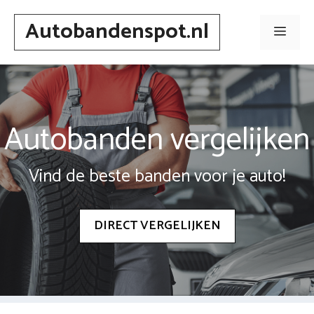
Spring
Autobandenspot.nl
naar
Men
inhoud
Autobanden vergelijken
Vind de beste banden voor je auto!
DIRECT VERGELIJKEN