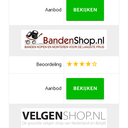
Aanbod
BEKIJKEN
Beoordeling
Aanbod
BEKIJKEN