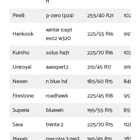
rt
Pirelli
p-zero (pz4)
255/40 R21
102Y
winter icept
Hankook
225/55 R16
99V
evo2 w320
Kumho
solus ha31
225/70 R16
103H
Uniroyal
aaexpert2
215/45 R17
91W
Nexen
n blue hd
185/60 R15
84H
Firestone
roadhawk
225/45 R18
95Y
Superia
bluewin
195/55 R15
85H
Sava
trenta 2
225/70 R15
112R
Maxxis
mecotra 3 me3
195/45 R15
78V