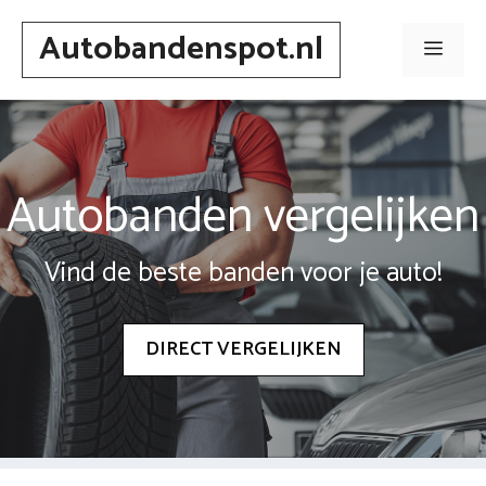
Spring
Autobandenspot.nl
naar
Men
inhoud
Autobanden vergelijken
Vind de beste banden voor je auto!
DIRECT VERGELIJKEN