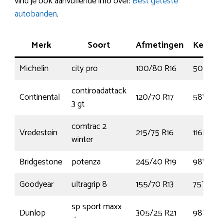
vind je ook aanvullende info over:
Best geteste
autobanden
.
Merk
Soort
Afmetingen
Kenm
Michelin
city pro
100/80 R16
50P
contiroadattack
Continental
120/70 R17
58W
3 gt
comtrac 2
Vredestein
215/75 R16
116R
winter
Bridgestone
potenza
245/40 R19
98W
Goodyear
ultragrip 8
155/70 R13
75T
sp sport maxx
Dunlop
305/25 R21
98YY