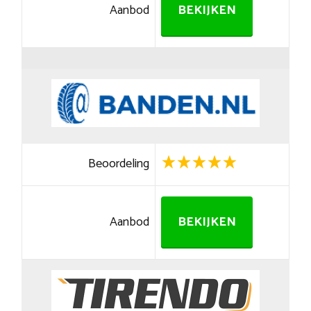
Aanbod
BEKIJKEN
Beoordeling
Aanbod
BEKIJKEN