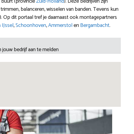
 buurt (provincie
Zuid-Holland
). Deze bedrijven zijn
n, trimmen, balanceren, wisselen van banden. Tevens kun
. Op dit portaal tref je daarnaast ook montagepartners
IJssel
,
Schoonhoven
,
Ammerstol
en
Bergambacht
.
 jouw bedrijf aan te melden