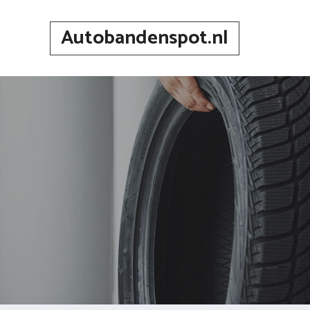
Spring
naar
Autobandenspot.nl
inhoud