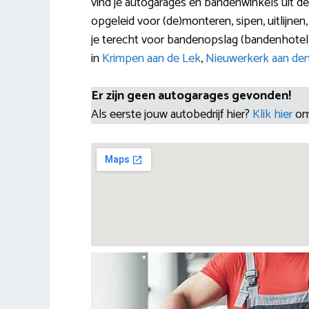
vind je autogarages en bandenwinkels uit de
opgeleid voor (de)monteren, sipen, uitlijne
je terecht voor bandenopslag (bandenhotel)
in
Krimpen aan de Lek
,
Nieuwerkerk aan den 
Er zijn geen autogarages gevonden!
Als eerste jouw autobedrijf hier?
Klik hier
om