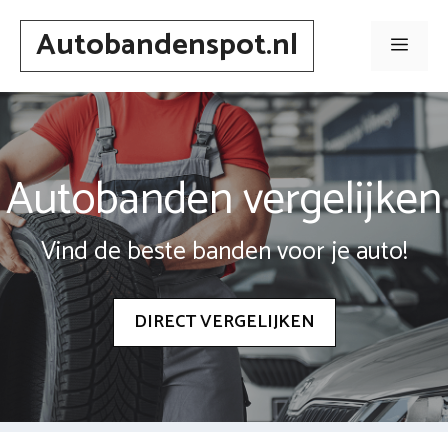
Spring
Autobandenspot.nl
naar
Men
inhoud
Autobanden vergelijken
Vind de beste banden voor je auto!
DIRECT VERGELIJKEN