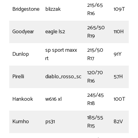
215/65
Bridgestone
blizzak
109T
R16
265/50
Goodyear
eagle ls2
110H
R19
sp sport maxx
215/50
Dunlop
91Y
rt
R17
120/70
Pirelli
diablo_rosso_sc
57H
R16
245/45
Hankook
w616 xl
100T
R18
185/55
Kumho
ps31
82V
R15