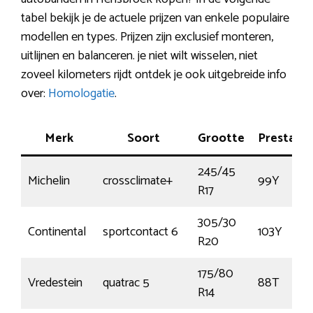
tabel bekijk je de actuele prijzen van enkele populaire
modellen en types. Prijzen zijn exclusief monteren,
uitlijnen en balanceren. je niet wilt wisselen, niet
zoveel kilometers rijdt ontdek je ook uitgebreide info
over:
Homologatie
.
Merk
Soort
Grootte
Prestatie
245/45
Michelin
crossclimate+
99Y
R17
305/30
Continental
sportcontact 6
103Y
R20
175/80
Vredestein
quatrac 5
88T
R14