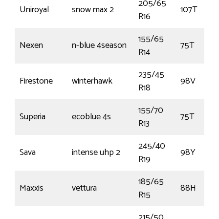
205/65
Uniroyal
snow max 2
107T
R16
155/65
Nexen
n-blue 4season
75T
R14
235/45
Firestone
winterhawk
98V
R18
155/70
Superia
ecoblue 4s
75T
R13
245/40
Sava
intense uhp 2
98Y
R19
185/65
Maxxis
vettura
88H
R15
215/50