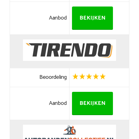
Aanbod
BEKIJKEN
Beoordeling
Aanbod
BEKIJKEN