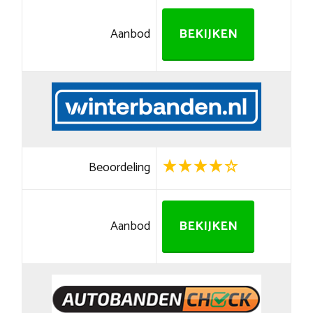
Aanbod
BEKIJKEN
Beoordeling
Aanbod
BEKIJKEN