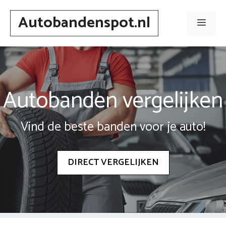
Spring
Autobandenspot.nl
naar
Men
inhoud
Autobanden vergelijken
Vind de beste banden voor je auto!
DIRECT VERGELIJKEN