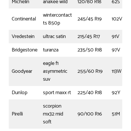
Michelin
anakee wild
120/80 R18
62S
wintercontact
Continental
245/45 R19
102V
ts 850p
Vredestein
ultrac satin
215/45 R17
91V
Bridgestone
turanza
235/50 R18
97V
eagle f1
Goodyear
asymmetric
255/60 R19
113W
suv
Dunlop
sport maxx rt
225/40 R18
92Y
scorpion
Pirelli
mx32 mid
90/100 R16
51M
soft