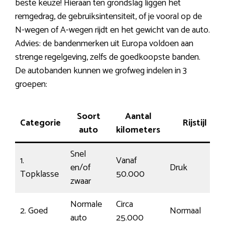
beste keuze! Hieraan ten grondslag liggen het
remgedrag, de gebruiksintensiteit, of je vooral op de
N-wegen of A-wegen rijdt en het gewicht van de auto.
Advies: de bandenmerken uit Europa voldoen aan
strenge regelgeving, zelfs de goedkoopste banden.
De autobanden kunnen we grofweg indelen in 3
groepen:
Soort
Aantal
Categorie
Rijstijl
auto
kilometers
Snel
1.
Vanaf
en/of
Druk
Topklasse
50.000
zwaar
Normale
Circa
2. Goed
Normaal
auto
25.000