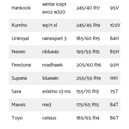
winter icept
Hankook
245/40 R17
95V
evo2 w320
Kumho
wp71 xl
245/45 R19
102V
Uniroyal
rainexpert 3
185/60 R15
84H
Nexen
nblue4s
195/55 R15
85H
Firestone
roadhawk
205/60 R16
92H
Superia
bluewin
255/55 R19
111H
Sava
eskimo s3 ms
155/70 R13
75T
Maxxis
me3
175/65 R15
84T
Toyo
celsius
185/65 R14
86T