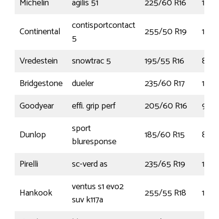
Michelin
agilis 51
225/60 R16
105
contisportcontact
Continental
255/50 R19
103Y
5
Vredestein
snowtrac 5
195/55 R16
87H
Bridgestone
dueler
235/60 R17
102
Goodyear
effi. grip perf
205/60 R16
92V
sport
Dunlop
185/60 R15
84H
bluresponse
Pirelli
sc-verd as
235/65 R19
109
ventus s1 evo2
Hankook
255/55 R18
109
suv k117a