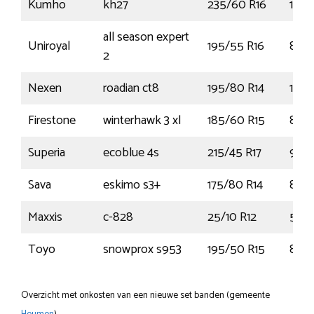
Kumho
kh27
235/60 R16
100
all season expert
Uniroyal
195/55 R16
87H
2
Nexen
roadian ct8
195/80 R14
106
Firestone
winterhawk 3 xl
185/60 R15
88T
Superia
ecoblue 4s
215/45 R17
91W
Sava
eskimo s3+
175/80 R14
88T
Maxxis
c-828
25/10 R12
50N
Toyo
snowprox s953
195/50 R15
82H
Overzicht met onkosten van een nieuwe set banden (gemeente