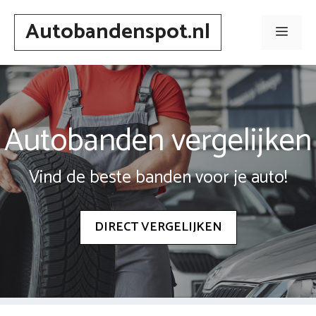
Spring
Autobandenspot.nl
naar
Men
inhoud
Autobanden vergelijken
Vind de beste banden voor je auto!
DIRECT VERGELIJKEN