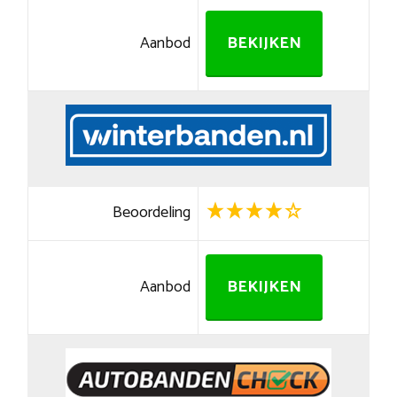
Aanbod
BEKIJKEN
Beoordeling
Aanbod
BEKIJKEN