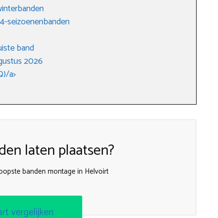
winterbanden
r 4-seizoenenbanden
uiste band
gustus 2026
Q)/a>
en laten plaatsen?
koopste banden montage in Helvoirt
art vergelijken