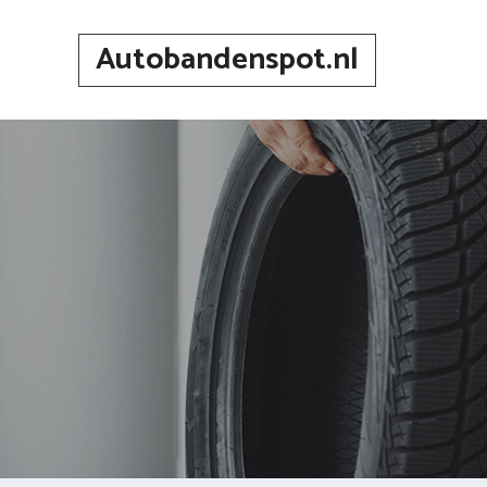
Spring
naar
Autobandenspot.nl
inhoud