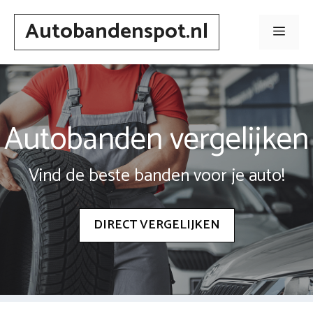
Spring
Autobandenspot.nl
naar
Men
inhoud
Autobanden vergelijken
Vind de beste banden voor je auto!
DIRECT VERGELIJKEN