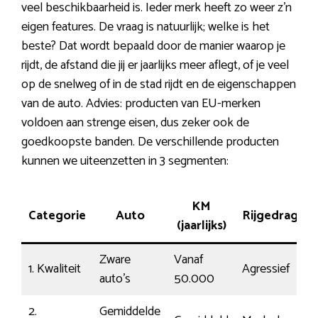
veel beschikbaarheid is. Ieder merk heeft zo weer z’n
eigen features. De vraag is natuurlijk; welke is het
beste? Dat wordt bepaald door de manier waarop je
rijdt, de afstand die jij er jaarlijks meer aflegt, of je veel
op de snelweg of in de stad rijdt en de eigenschappen
van de auto. Advies: producten van EU-merken
voldoen aan strenge eisen, dus zeker ook de
goedkoopste banden. De verschillende producten
kunnen we uiteenzetten in 3 segmenten:
KM
Categorie
Auto
Rijgedrag
T
(jaarlijks)
Zware
Vanaf
1. Kwaliteit
Agressief
1
auto’s
50.000
2.
Gemiddelde