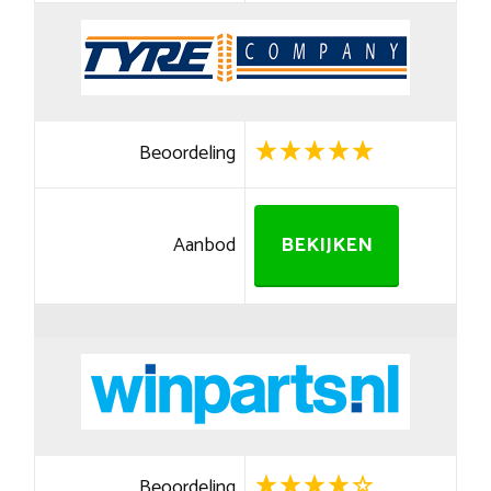
Beoordeling
Aanbod
BEKIJKEN
Beoordeling