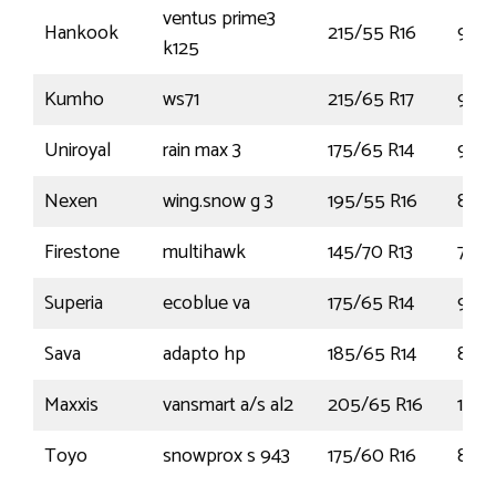
ventus prime3
Hankook
215/55 R16
97H
k125
Kumho
ws71
215/65 R17
99T
Uniroyal
rain max 3
175/65 R14
90T
Nexen
wing.snow g 3
195/55 R16
87T
Firestone
multihawk
145/70 R13
71T
Superia
ecoblue va
175/65 R14
90T
Sava
adapto hp
185/65 R14
86H
Maxxis
vansmart a/s al2
205/65 R16
107T
Toyo
snowprox s 943
175/60 R16
82H