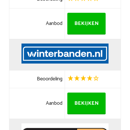
Aanbod
BEKIJKEN
Beoordeling
Aanbod
BEKIJKEN