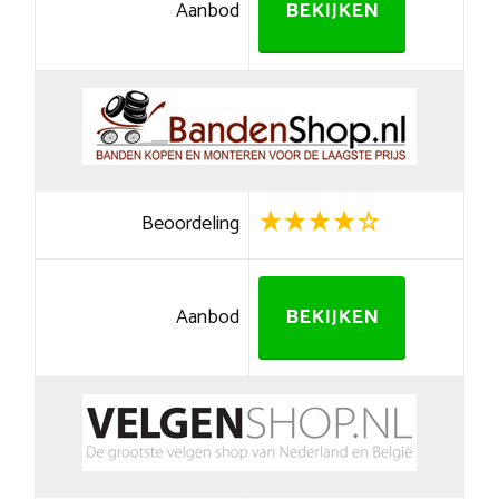
Aanbod
BEKIJKEN
Beoordeling
Aanbod
BEKIJKEN