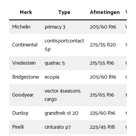
Merk
Type
Afmetingen
Ver
Michelin
primacy 3
205/60 R16
WW
contisportcontact
Continental
275/35 R20
102
5p
Vredestein
quatrac 5
215/55 R16
97V
Bridgestone
ecopia
205/60 R16
92H
vector 4seasons
Goodyear
215/65 R16
109
cargo
Dunlop
grandtrek st 20
235/60 R16
100
Pirelli
cinturato p7
225/45 R18
95Y