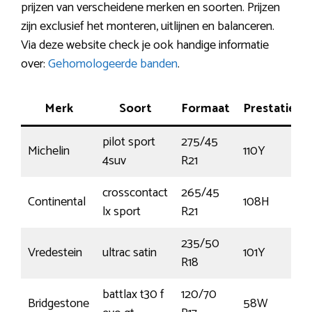
prijzen van verscheidene merken en soorten. Prijzen
zijn exclusief het monteren, uitlijnen en balanceren.
Via deze website check je ook handige informatie
over:
Gehomologeerde banden
.
Merk
Soort
Formaat
Prestatie
pilot sport
275/45
Michelin
110Y
4suv
R21
crosscontact
265/45
Continental
108H
lx sport
R21
235/50
Vredestein
ultrac satin
101Y
R18
battlax t30 f
120/70
Bridgestone
58W