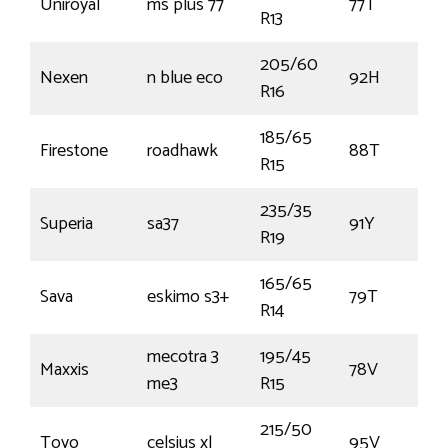
Uniroyal
ms plus 77
77T
R13
205/60
Nexen
n blue eco
92H
R16
185/65
Firestone
roadhawk
88T
R15
235/35
Superia
sa37
91Y
R19
165/65
Sava
eskimo s3+
79T
R14
mecotra 3
195/45
Maxxis
78V
me3
R15
215/50
Toyo
celsius xl
95V