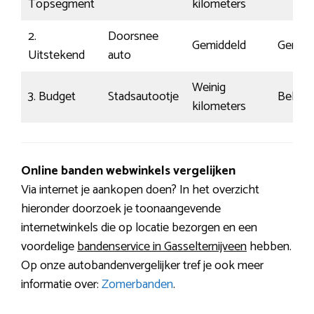
Topsegment
kilometers
2.
Doorsnee
Gemiddeld
Gemidd
Uitstekend
auto
Weinig
3. Budget
Stadsautootje
Beheer
kilometers
Online banden webwinkels vergelijken
Via internet je aankopen doen? In het overzicht
hieronder doorzoek je toonaangevende
internetwinkels die op locatie bezorgen en een
voordelige
bandenservice in Gasselternijveen
hebben.
Op onze autobandenvergelijker tref je ook meer
informatie over:
Zomerbanden
.