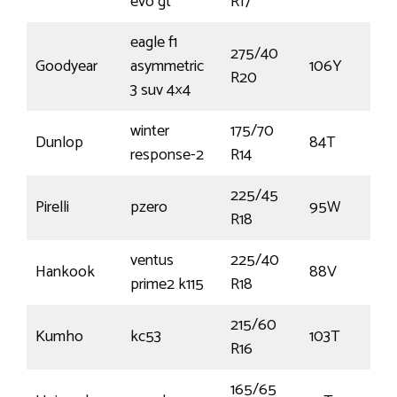
evo gt
R17
eagle f1
275/40
Goodyear
asymmetric
106Y
R20
3 suv 4×4
winter
175/70
Dunlop
84T
response-2
R14
225/45
Pirelli
pzero
95W
R18
ventus
225/40
Hankook
88V
prime2 k115
R18
215/60
Kumho
kc53
103T
R16
165/65