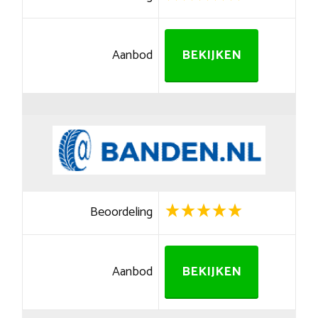
Aanbod
BEKIJKEN
Beoordeling
Aanbod
BEKIJKEN