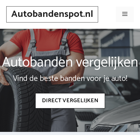
Spring
Autobandenspot.nl
naar
Men
inhoud
Autobanden vergelijken
Vind de beste banden voor je auto!
DIRECT VERGELIJKEN