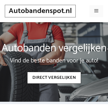
Spring
Autobandenspot.nl
naar
Men
inhoud
Autobanden vergelijken
Vind de beste banden voor je auto!
DIRECT VERGELIJKEN