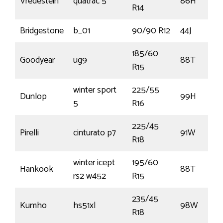
Vredestein
quatrac 5
86H
R14
Bridgestone
b_01
90/90 R12
44J
185/60
Goodyear
ug9
88T
R15
winter sport
225/55
Dunlop
99H
5
R16
225/45
Pirelli
cinturato p7
91W
R18
winter icept
195/60
Hankook
88T
rs2 w452
R15
235/45
Kumho
hs51xl
98W
R18