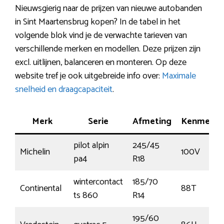
Nieuwsgierig naar de prijzen van nieuwe autobanden
in Sint Maartensbrug kopen? In de tabel in het
volgende blok vind je de verwachte tarieven van
verschillende merken en modellen. Deze prijzen zijn
excl. uitlijnen, balanceren en monteren. Op deze
website tref je ook uitgebreide info over:
Maximale
snelheid en draagcapaciteit
.
Merk
Serie
Afmeting
Kenmerk
pilot alpin
245/45
Michelin
100V
pa4
R18
wintercontact
185/70
Continental
88T
ts 860
R14
195/60