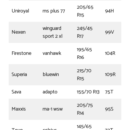
205/65
Uniroyal
ms plus 77
94H
R15
winguard
245/45
Nexen
99V
sport 2 xl
R17
195/65
Firestone
vanhawk
104R
R16
215/70
Superia
bluewin
109R
R15
Sava
adapto
155/70 R13
75T
205/75
Maxxis
ma-1 wsw
95S
R14
145/65