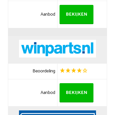
Aanbod
BEKIJKEN
Beoordeling
Aanbod
BEKIJKEN