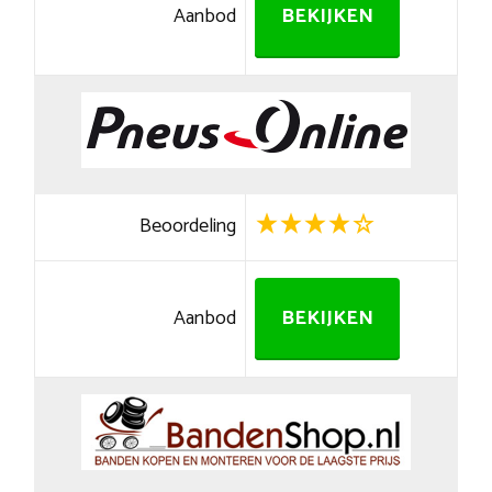
Aanbod
BEKIJKEN
Beoordeling
Aanbod
BEKIJKEN