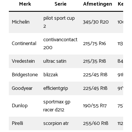
Merk
Serie
Afmetingen
Kenm
pilot sport cup
Michelin
345/30 R20
106Y
2
contivancontact
Continental
215/75 R16
113R
200
Vredestein
ultrac satin
215/35 R18
84Y
Bridgestone
blizzak
225/45 R18
91H
Goodyear
efficientgrip
225/45 R18
91Y
sportmax gp
Dunlop
190/55 R17
75W
racer d212
Pirelli
scorpion atr
255/60 R18
112T