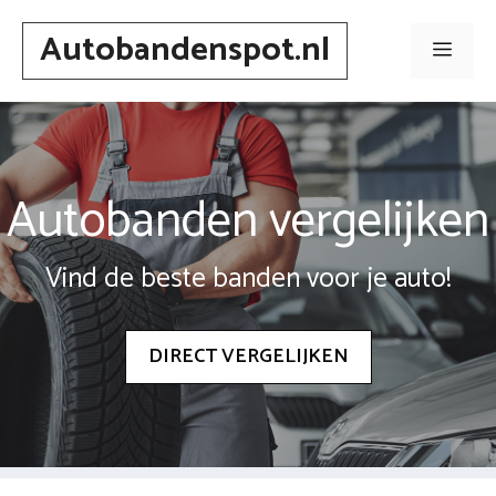
Spring
Autobandenspot.nl
naar
Men
inhoud
Autobanden vergelijken
Vind de beste banden voor je auto!
DIRECT VERGELIJKEN