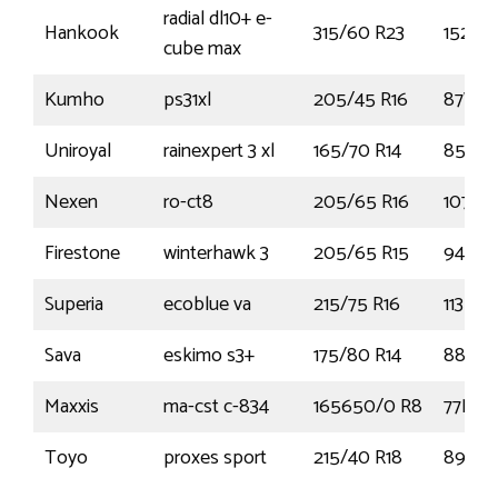
radial dl10+ e-
Hankook
315/60 R23
152L
cube max
Kumho
ps31xl
205/45 R16
87W
Uniroyal
rainexpert 3 xl
165/70 R14
85T
Nexen
ro-ct8
205/65 R16
107T
Firestone
winterhawk 3
205/65 R15
94H
Superia
ecoblue va
215/75 R16
113R
Sava
eskimo s3+
175/80 R14
88T
Maxxis
ma-cst c-834
165650/0 R8
77M
Toyo
proxes sport
215/40 R18
89Y