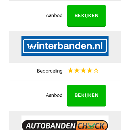
Aanbod
BEKIJKEN
Beoordeling
Aanbod
BEKIJKEN