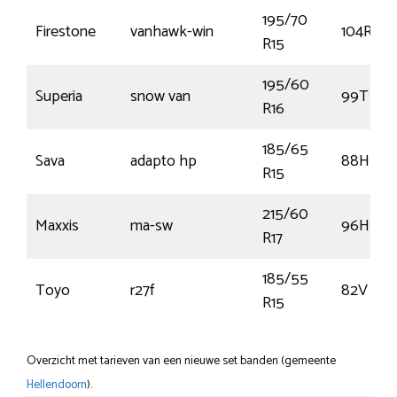
195/70
Firestone
vanhawk-win
104R
R15
195/60
Superia
snow van
99T
R16
185/65
Sava
adapto hp
88H
R15
215/60
Maxxis
ma-sw
96H
R17
185/55
Toyo
r27f
82V
R15
Overzicht met tarieven van een nieuwe set banden (gemeente
Hellendoorn
).