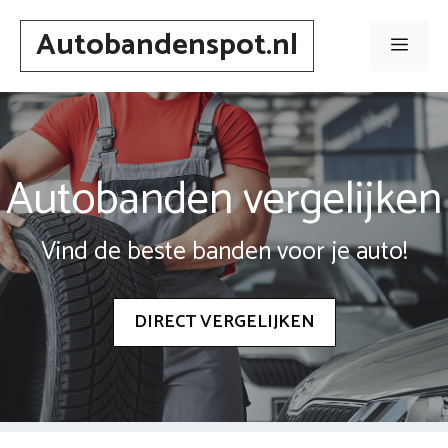
Spring
Autobandenspot.nl
naar
Men
inhoud
Autobanden vergelijken
Vind de beste banden voor je auto!
DIRECT VERGELIJKEN