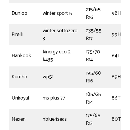
215/65
Dunlop
winter sport 5
98H
R16
winter sottozero
235/55
Pirelli
99H
3
R17
kinergy eco 2
175/70
Hankook
84T
k435
R14
195/60
Kumho
wp51
89H
R16
185/65
Uniroyal
ms plus 77
86T
R14
175/65
Nexen
nblue4seas
80T
R13