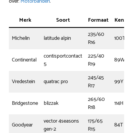
over:
Motorbanden
.
Merk
Soort
Formaat
Kenme
235/60
Michelin
latitude alpin
100T
R16
contisportcontact
225/40
Continental
89W
5
R19
245/45
Vredestein
quatrac pro
99Y
R17
265/60
Bridgestone
blizzak
114H
R18
vector 4seasons
175/65
Goodyear
84T
gen-2
R15