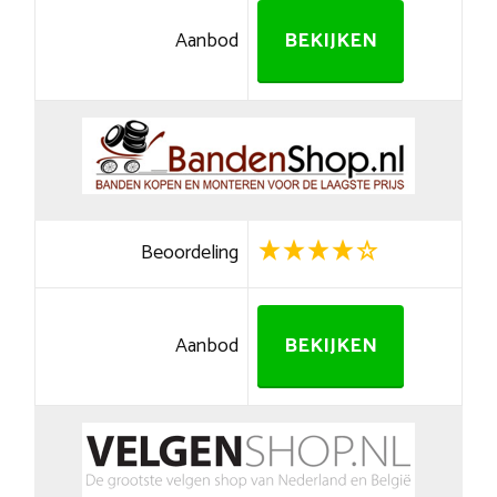
Aanbod
BEKIJKEN
Beoordeling
Aanbod
BEKIJKEN