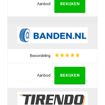
Aanbod
BEKIJKEN
Beoordeling
Aanbod
BEKIJKEN