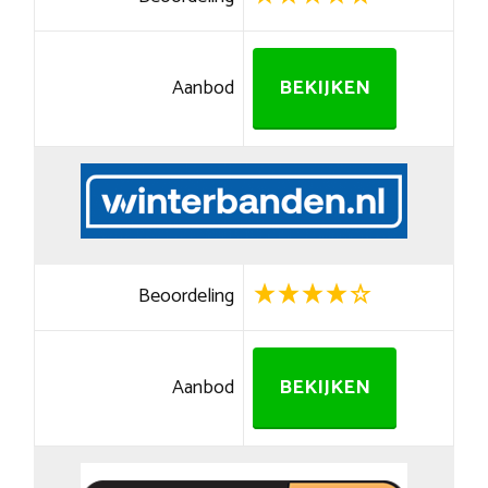
Aanbod
BEKIJKEN
Beoordeling
Aanbod
BEKIJKEN