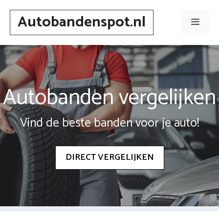
Spring
Autobandenspot.nl
naar
Men
inhoud
Autobanden vergelijken
Vind de beste banden voor je auto!
DIRECT VERGELIJKEN