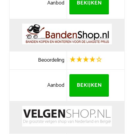
Aanbod
BEKIJKEN
Beoordeling
Aanbod
BEKIJKEN