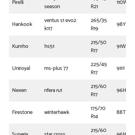
Pirelli
110W
season
R21
ventus s1 evo2
265/35
Hankook
98Y
k117
R19
215/50
Kumho
hs51
91W
R17
225/45
Uniroyal
ms-plus 77
91H
R17
215/60
Nexen
nfera ru1
96H
R17
175/70
Firestone
winterhawk
88T
R14
215/60
Superia
star cross
96H