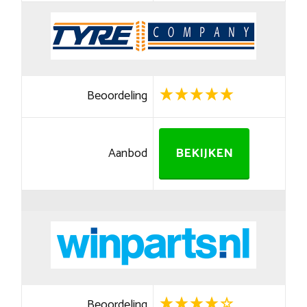
Beoordeling
Aanbod
BEKIJKEN
Beoordeling