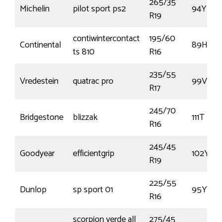
265/35
Michelin
pilot sport ps2
94Y
R19
contiwintercontact
195/60
Continental
89H
ts 810
R16
235/55
Vredestein
quatrac pro
99V
R17
245/70
Bridgestone
blizzak
111T
R16
245/45
Goodyear
efficientgrip
102Y
R19
225/55
Dunlop
sp sport 01
95Y
R16
scorpion verde all
275/45