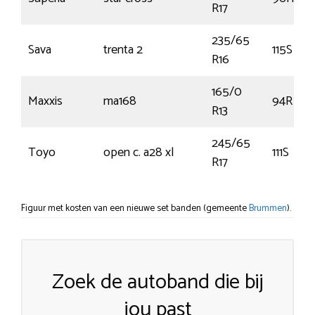
R17
235/65
Sava
trenta 2
115S
R16
165/0
Maxxis
ma168
94R
R13
245/65
Toyo
open c. a28 xl
111S
R17
Figuur met kosten van een nieuwe set banden (gemeente
Brummen
).
Zoek de autoband die bij
jou past