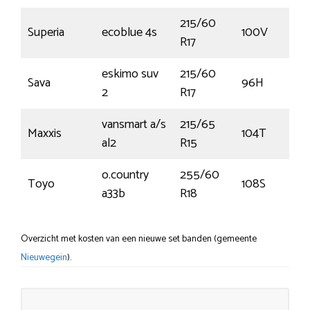
215/60
Superia
ecoblue 4s
100V
R17
eskimo suv
215/60
Sava
96H
2
R17
vansmart a/s
215/65
Maxxis
104T
al2
R15
o.country
255/60
Toyo
108S
a33b
R18
Overzicht met kosten van een nieuwe set banden (gemeente
Nieuwegein
).