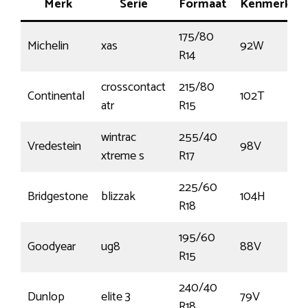
Merk
Serie
Formaat
Kenmerk
175/80
Michelin
xas
92W
R14
crosscontact
215/80
Continental
102T
atr
R15
wintrac
255/40
Vredestein
98V
xtreme s
R17
225/60
Bridgestone
blizzak
104H
R18
195/60
Goodyear
ug8
88V
R15
240/40
Dunlop
elite 3
79V
R18