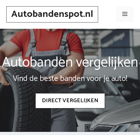
Spring
Autobandenspot.nl
naar
Men
inhoud
Autobanden vergelijken
Vind de beste banden voor je auto!
DIRECT VERGELIJKEN