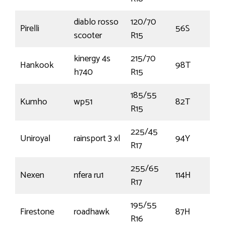
diablo rosso
120/70
Pirelli
56S
scooter
R15
kinergy 4s
215/70
Hankook
98T
h740
R15
185/55
Kumho
wp51
82T
R15
225/45
Uniroyal
rainsport 3 xl
94Y
R17
255/65
Nexen
nfera ru1
114H
R17
195/55
Firestone
roadhawk
87H
R16