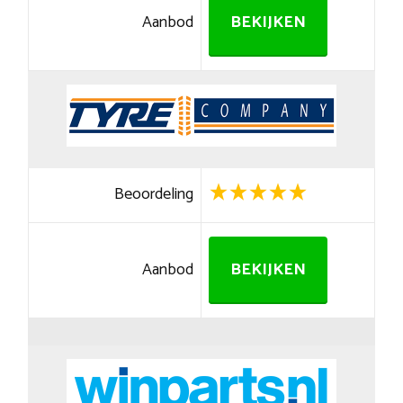
Aanbod
BEKIJKEN
Beoordeling
Aanbod
BEKIJKEN